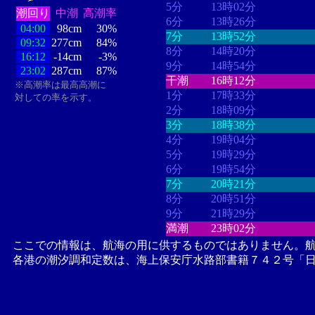
5分
13時02分
潮回り
中潮
高潮率
6分
13時26分
04:00
98cm
30%
7分
13時52分
09:32
277cm
84%
8分
14時20分
16:12
-14cm
-3%
9分
14時54分
23:02
287cm
87%
干潮
16時12分
※高潮率は最高高潮に
1分
17時33分
対しての率を示す。
2分
18時09分
3分
18時38分
4分
19時04分
5分
19時29分
6分
19時54分
7分
20時21分
8分
20時51分
9分
21時29分
満潮
23時02分
ここでの情報は、航海の用に供するものではありません。
各港の潮汐調和定数は、海上保安庁水路部書籍７４２号「