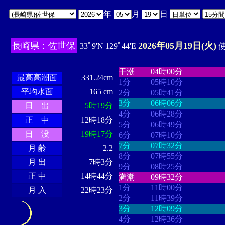
年
月
日
長崎県：佐世保
2026年05月19日(火)
33ﾟ9'N 129ﾟ44'E
使
・・・・
・・・・・・・・
・
・・・・・・
・・・・・・
干潮
04時00分
最高高潮面
331.24cm
1分
05時10分
平均水面
165 cm
2分
05時41分
3分
06時06分
日 出
5時19分
4分
06時28分
正 中
12時18分
5分
06時49分
日 没
19時17分
6分
07時10分
7分
07時32分
月 齢
2.2
8分
07時55分
月 出
7時3分
9分
08時25分
正 中
14時44分
満潮
09時32分
1分
11時00分
月 入
22時23分
2分
11時39分
3分
12時09分
4分
12時36分