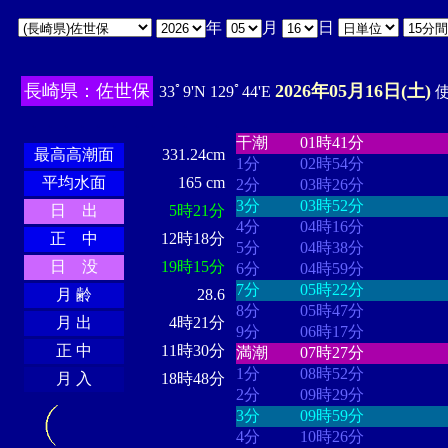
年
月
日
長崎県：佐世保
2026年05月16日(土)
33ﾟ9'N 129ﾟ44'E
使
・・・・
・・・・・・・・
・
・・・・・・
・・・・・・
干潮
01時41分
最高高潮面
331.24cm
1分
02時54分
平均水面
165 cm
2分
03時26分
3分
03時52分
日 出
5時21分
4分
04時16分
正 中
12時18分
5分
04時38分
日 没
19時15分
6分
04時59分
7分
05時22分
月 齢
28.6
8分
05時47分
月 出
4時21分
9分
06時17分
正 中
11時30分
満潮
07時27分
1分
08時52分
月 入
18時48分
2分
09時29分
3分
09時59分
4分
10時26分