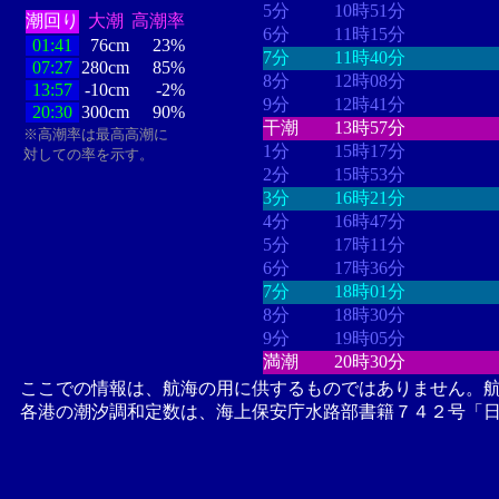
5分
10時51分
潮回り
大潮
高潮率
6分
11時15分
01:41
76cm
23%
7分
11時40分
07:27
280cm
85%
8分
12時08分
13:57
-10cm
-2%
9分
12時41分
20:30
300cm
90%
干潮
13時57分
※高潮率は最高高潮に
1分
15時17分
対しての率を示す。
2分
15時53分
3分
16時21分
4分
16時47分
5分
17時11分
6分
17時36分
7分
18時01分
8分
18時30分
9分
19時05分
満潮
20時30分
ここでの情報は、航海の用に供するものではありません。
各港の潮汐調和定数は、海上保安庁水路部書籍７４２号「