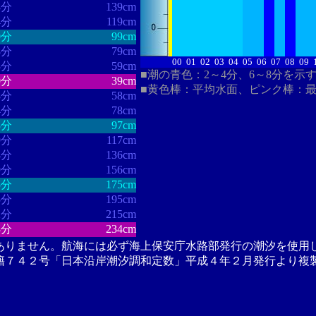
8分
139cm
4分
119cm
0分
99cm
8分
79cm
00
01
02
03
04
05
06
07
08
09
3分
59cm
■潮の青色：2～4分、6～8分を示
0分
39cm
■黄色棒：平均水面、ピンク棒：
8分
58cm
4分
78cm
3分
97cm
9分
117cm
4分
136cm
9分
156cm
5分
175cm
5分
195cm
2分
215cm
3分
234cm
ありません。航海には必ず海上保安庁水路部発行の潮汐を使用
籍７４２号「日本沿岸潮汐調和定数」平成４年２月発行より複