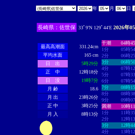
年
月
日
長崎県：佐世保
2026年0
33ﾟ9'N 129ﾟ44'E
・・・・
・・
・・・・・・
・・・・・・
干潮
04時4
最高高潮面
331.24cm
1分
05時5
平均水面
165 cm
2分
06時2
3分
06時5
日 出
5時29分
4分
07時1
正 中
12時18分
5分
07時3
日 没
19時7分
6分
07時5
7分
08時1
月 齢
18.6
8分
08時3
月 出
23時26分
9分
09時0
正 中
3時25分
満潮
10時1
1分
11時3
月 入
8時13分
2分
12時1
3分
12時4
4分
13時1