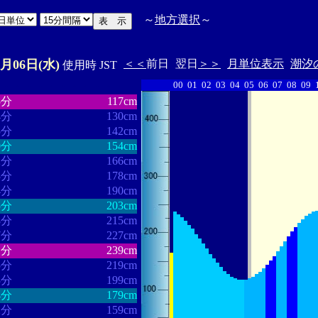
～
地方選択
～
5月06日(水)
＜＜
前日
翌日
＞＞
月単位表示
潮汐
使用時 JST
00
01
02
03
04
05
06
07
08
09
・・・・・・
・・・・・・・
5分
117cm
4分
130cm
5分
142cm
0分
154cm
2分
166cm
3分
178cm
4分
190cm
5分
203cm
8分
215cm
7分
227cm
1分
239cm
5分
219cm
3分
199cm
4分
179cm
2分
159cm