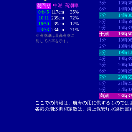
5分
13時3
潮回り
中潮
高潮率
6分
14時0
04:45
117cm
35%
7分
14時3
10:11
239cm
72%
8分
14時5
16:50
39cm
12%
9分
15時3
23:33
234cm
71%
干潮
16時5
※高潮率は最高高潮に
1分
18時0
対しての率を示す。
2分
18時4
3分
19時1
4分
19時3
5分
20時0
6分
20時2
7分
20時5
8分
21時2
9分
22時0
満潮
23時3
ここでの情報は、航海の用に供するものでは
各港の潮汐調和定数は、海上保安庁水路部書