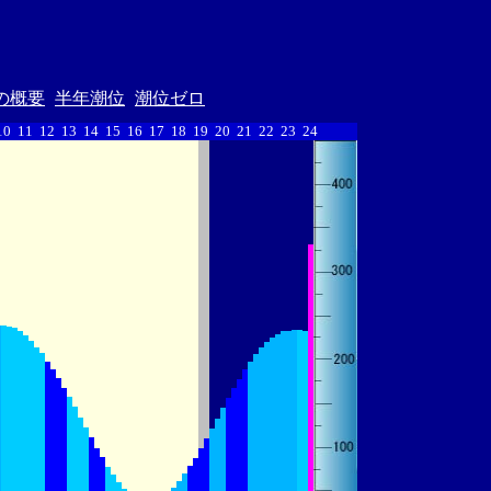
の概要
半年潮位
潮位ゼロ
10
11
12
13
14
15
16
17
18
19
20
21
22
23
24