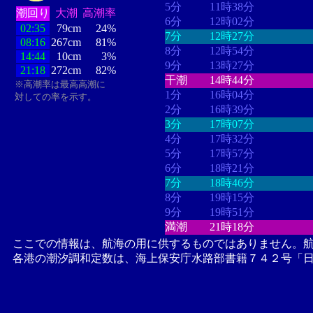
5分
11時38分
潮回り
大潮
高潮率
6分
12時02分
02:35
79cm
24%
7分
12時27分
08:16
267cm
81%
8分
12時54分
14:44
10cm
3%
9分
13時27分
21:18
272cm
82%
干潮
14時44分
※高潮率は最高高潮に
1分
16時04分
対しての率を示す。
2分
16時39分
3分
17時07分
4分
17時32分
5分
17時57分
6分
18時21分
7分
18時46分
8分
19時15分
9分
19時51分
満潮
21時18分
ここでの情報は、航海の用に供するものではありません。
各港の潮汐調和定数は、海上保安庁水路部書籍７４２号「