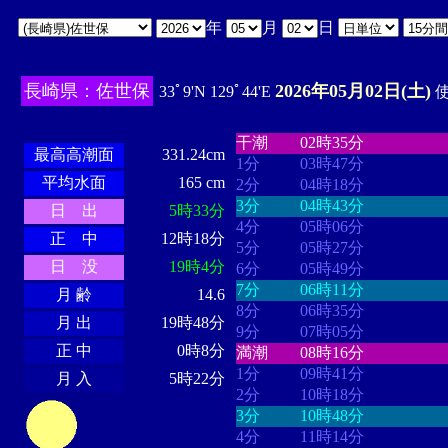
年
月
日
長崎県：佐世保
2026年05月02日(土)
33ﾟ9'N 129ﾟ44'E
使
・・・・
・・・・・・・・
・
・・・・・・
・・・・・・
干潮
02時35分
最高高潮面
331.24cm
1分
03時47分
平均水面
165 cm
2分
04時18分
3分
04時43分
日 出
5時33分
4分
05時06分
正 中
12時18分
5分
05時27分
日 没
19時4分
6分
05時49分
7分
06時11分
月 齢
14.6
8分
06時35分
月 出
19時48分
9分
07時05分
正 中
0時8分
満潮
08時16分
1分
09時41分
月 入
5時22分
2分
10時18分
3分
10時48分
4分
11時14分