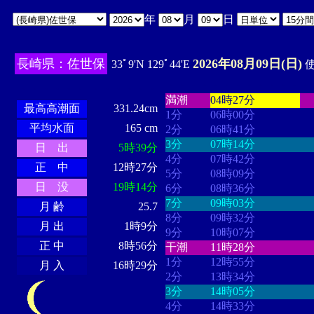
年
月
日
長崎県：佐世保
2026年08月09日(日)
33ﾟ9'N 129ﾟ44'E
使
・・・・
・・・・・・・・
・
・・・・・・
・・・・・・
満潮
04時27分
最高高潮面
331.24cm
1分
06時00分
平均水面
165 cm
2分
06時41分
3分
07時14分
日 出
5時39分
4分
07時42分
正 中
12時27分
5分
08時09分
日 没
19時14分
6分
08時36分
7分
09時03分
月 齢
25.7
8分
09時32分
月 出
1時9分
9分
10時07分
正 中
8時56分
干潮
11時28分
1分
12時55分
月 入
16時29分
2分
13時34分
3分
14時05分
4分
14時33分