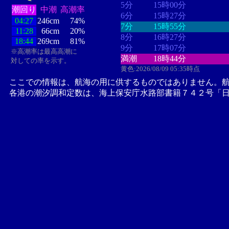
5分
15時00分
潮回り
中潮
高潮率
6分
15時27分
04:27
246cm
74%
7分
15時55分
11:28
66cm
20%
8分
16時27分
18:44
269cm
81%
9分
17時07分
※高潮率は最高高潮に
満潮
18時44分
対しての率を示す。
黄色:2026/08/09 05:35時点
ここでの情報は、航海の用に供するものではありません。
各港の潮汐調和定数は、海上保安庁水路部書籍７４２号「