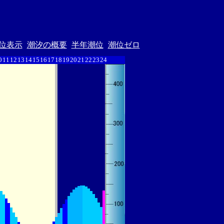
位表示
潮汐の概要
半年潮位
潮位ゼロ
0
11
12
13
14
15
16
17
18
19
20
21
22
23
24