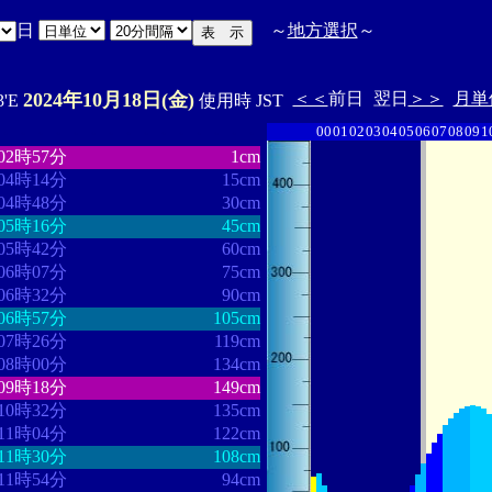
日
～
地方選択
～
2024年10月18日(金)
＜＜
前日
翌日
＞＞
月単
3'E
使用時 JST
00
01
02
03
04
05
06
07
08
09
1
・・・・・・・・
・・・・・・・
02時57分
1cm
04時14分
15cm
04時48分
30cm
05時16分
45cm
05時42分
60cm
06時07分
75cm
06時32分
90cm
06時57分
105cm
07時26分
119cm
08時00分
134cm
09時18分
149cm
10時32分
135cm
11時04分
122cm
11時30分
108cm
11時54分
94cm