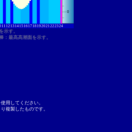
0
11
12
13
14
15
16
17
18
19
20
21
22
23
24
分を示す。
棒：最高高潮面を示す。
を使用してください。
より複製したものです。