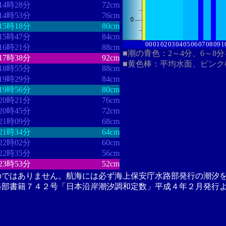
14時28分
72cm
14時53分
76cm
15時18分
80cm
15時47分
84cm
00
01
02
03
04
05
06
07
08
09
1
16時21分
88cm
■潮の青色：2～4分、6～8
17時38分
92cm
■黄色棒：平均水面、ピンク
18時55分
88cm
19時29分
84cm
19時56分
80cm
20時21分
76cm
20時45分
72cm
21時09分
68cm
21時34分
64cm
22時02分
60cm
22時35分
56cm
23時53分
52cm
のではありません。航海には必ず海上保安庁水路部発行の潮汐
路部書籍７４２号「日本沿岸潮汐調和定数」平成４年２月発行