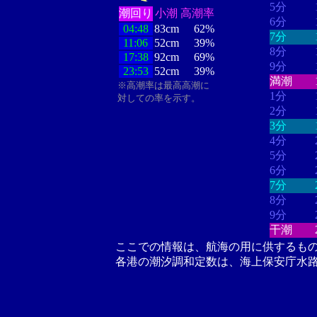
5分
潮回り
小潮
高潮率
6分
04:48
83cm
62%
7分
11:06
52cm
39%
8分
17:38
92cm
69%
9分
23:53
52cm
39%
満潮
※高潮率は最高高潮に
1分
対しての率を示す。
2分
3分
4分
5分
6分
7分
8分
9分
干潮
ここでの情報は、航海の用に供するも
各港の潮汐調和定数は、海上保安庁水