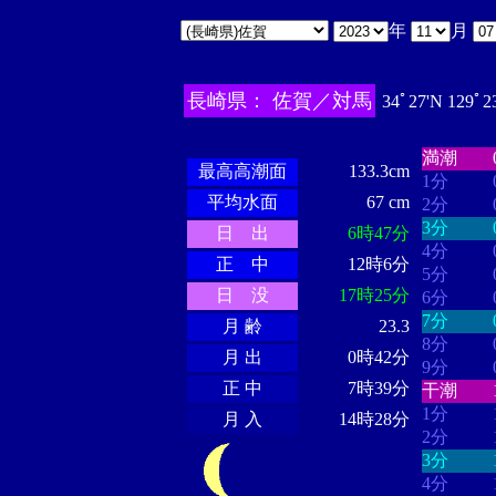
年
月
長崎県： 佐賀／対馬
34ﾟ27'N 129ﾟ2
・・・・
・・・・・・
・・・・・・
満潮
最高高潮面
133.3cm
1分
平均水面
67 cm
2分
3分
日 出
6時47分
4分
正 中
12時6分
5分
日 没
17時25分
6分
7分
月 齢
23.3
8分
月 出
0時42分
9分
正 中
7時39分
干潮
1分
月 入
14時28分
2分
3分
4分