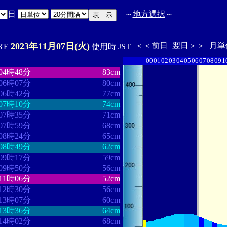
日
～
地方選択
～
2023年11月07日(火)
＜＜
前日
翌日
＞＞
月単
3'E
使用時 JST
00
01
02
03
04
05
06
07
08
09
1
・・・・・・・・
・・・・・・・
04時48分
83cm
06時07分
80cm
06時42分
77cm
07時10分
74cm
07時35分
71cm
07時59分
68cm
08時24分
65cm
08時49分
62cm
09時17分
59cm
09時50分
56cm
11時06分
52cm
12時30分
56cm
13時07分
60cm
13時36分
64cm
14時02分
68cm