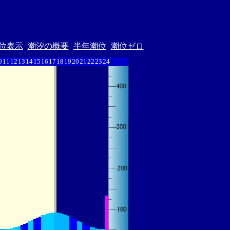
位表示
潮汐の概要
半年潮位
潮位ゼロ
0
11
12
13
14
15
16
17
18
19
20
21
22
23
24