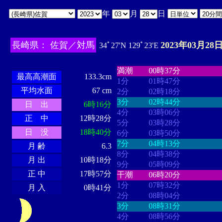
年
月
日
長崎県： 佐賀／対馬
2023年03月28日
34ﾟ27'N 129ﾟ23'E
・・・・
・・・・・・・・
・
・・・・・・
・・・・・・
満潮
00時37分
最高高潮面
133.3cm
1分
01時47分
平均水面
67 cm
2分
02時18分
3分
02時44分
日 出
6時16分
4分
03時06分
正 中
12時28分
5分
03時28分
日 没
18時40分
6分
03時50分
7分
04時13分
月 齢
6.3
8分
04時38分
月 出
10時18分
9分
05時09分
正 中
17時57分
干潮
06時20分
1分
07時32分
月 入
0時41分
2分
08時04分
3分
08時31分
4分
08時56分