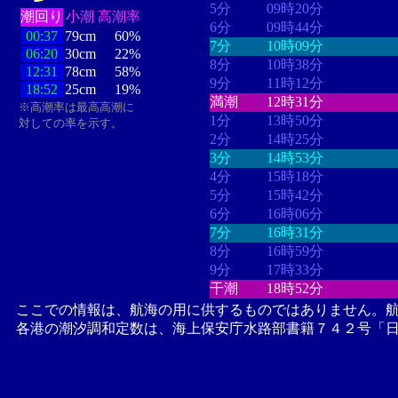
5分
09時20分
潮回り
小潮
高潮率
6分
09時44分
00:37
79cm
60%
7分
10時09分
06:20
30cm
22%
8分
10時38分
12:31
78cm
58%
9分
11時12分
18:52
25cm
19%
満潮
12時31分
※高潮率は最高高潮に
1分
13時50分
対しての率を示す。
2分
14時25分
3分
14時53分
4分
15時18分
5分
15時42分
6分
16時06分
7分
16時31分
8分
16時59分
9分
17時33分
干潮
18時52分
ここでの情報は、航海の用に供するものではありません。
各港の潮汐調和定数は、海上保安庁水路部書籍７４２号「