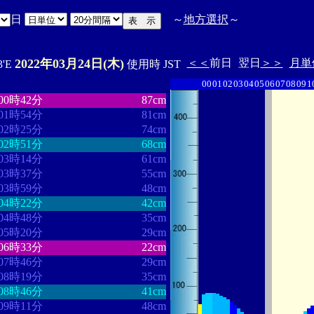
日
～
地方選択
～
2022年03月24日(木)
＜＜
前日
翌日
＞＞
月単
3'E
使用時 JST
00
01
02
03
04
05
06
07
08
09
1
・・・・・・・・
・・・・・・・
00時42分
87cm
01時54分
81cm
02時25分
74cm
02時51分
68cm
03時14分
61cm
03時37分
55cm
03時59分
48cm
04時22分
42cm
04時48分
35cm
05時20分
29cm
06時33分
22cm
07時46分
29cm
08時19分
35cm
08時46分
41cm
09時11分
48cm