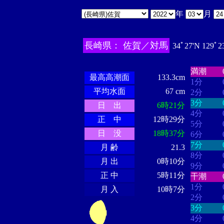
年
月
長崎県： 佐賀／対馬
34ﾟ27'N 129ﾟ2
・・・・
・・・・・・
・・・・・・
満潮
最高高潮面
133.3cm
1分
平均水面
67 cm
2分
3分
日 出
6時21分
4分
正 中
12時29分
5分
日 没
18時37分
6分
7分
月 齢
21.3
8分
月 出
0時10分
9分
正 中
5時11分
干潮
1分
月 入
10時7分
2分
3分
4分