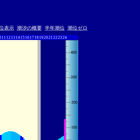
位表示
潮汐の概要
半年潮位
潮位ゼロ
0
11
12
13
14
15
16
17
18
19
20
21
22
23
24