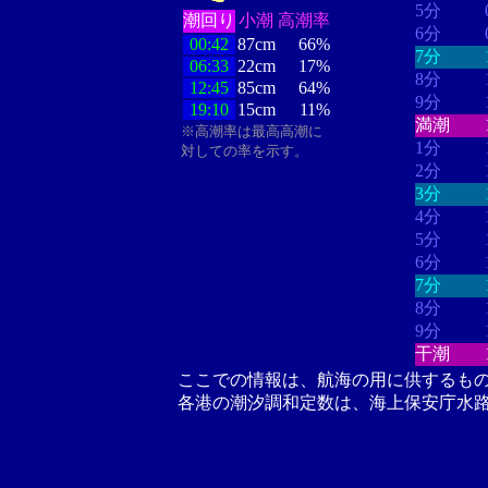
5分
潮回り
小潮
高潮率
6分
00:42
87cm
66%
7分
06:33
22cm
17%
8分
12:45
85cm
64%
9分
19:10
15cm
11%
満潮
※高潮率は最高高潮に
1分
対しての率を示す。
2分
3分
4分
5分
6分
7分
8分
9分
干潮
ここでの情報は、航海の用に供するも
各港の潮汐調和定数は、海上保安庁水