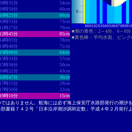
09時35分
54cm
09時59分
60cm
10時25分
66cm
10時53分
73cm
00
01
02
03
04
05
06
07
08
09
1
11時27分
79cm
■潮の青色：2～4分、6～8
12時45分
85cm
■黄色棒：平均水面、ピンク
14時05分
78cm
14時40分
71cm
15時08分
64cm
15時33分
57cm
15時58分
50cm
16時22分
43cm
16時47分
36cm
17時15分
29cm
17時50分
22cm
19時10分
15cm
のではありません。航海には必ず海上保安庁水路部発行の潮汐
路部書籍７４２号「日本沿岸潮汐調和定数」平成４年２月発行