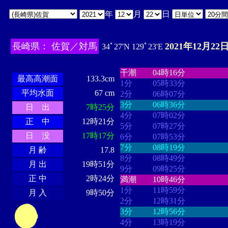
年
月
日
長崎県： 佐賀／対馬
2021年12月22日
34ﾟ27'N 129ﾟ23'E
・・・・
・・・・・・・・
・
・・・・・・
・・・・・・
干潮
04時16分
最高高潮面
133.3cm
1分
05時33分
平均水面
67 cm
2分
06時07分
3分
06時36分
日 出
7時25分
4分
07時02分
正 中
12時21分
5分
07時27分
日 没
17時17分
6分
07時53分
7分
08時19分
月 齢
17.8
8分
08時49分
月 出
19時51分
9分
09時25分
正 中
2時24分
満潮
10時46分
1分
11時59分
月 入
9時50分
2分
12時31分
3分
12時56分
4分
13時19分