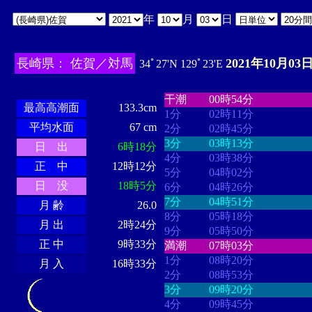
年
月
日
長崎県： 佐賀／対馬
2021年10月03日
34ﾟ27'N 129ﾟ23'E
・・・・
・・・・・・・・
・
・・・・・・
・・・・・・
干潮
00時54分
最高高潮面
133.3cm
1分
02時11分
平均水面
67 cm
2分
02時45分
3分
03時13分
日 出
6時18分
4分
03時38分
正 中
12時12分
5分
04時02分
日 没
18時5分
6分
04時26分
7分
04時51分
月 齢
26.0
8分
05時18分
月 出
2時24分
9分
05時50分
正 中
9時33分
満潮
07時03分
1分
08時20分
月 入
16時33分
2分
08時53分
3分
09時20分
4分
09時45分