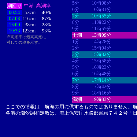
5分
10時08分
潮回り
中潮
高潮率
6分
10時31分
00:54
53cm
40%
7分
10時55分
07:03
116cm
87%
8分
11時22分
13:09
38cm
28%
9分
11時55分
19:33
123cm
93%
干潮
13時09分
※高潮率は最高高潮に
1分
14時28分
対しての率を示す。
2分
15時04分
3分
15時32分
4分
15時58分
5分
16時23分
6分
16時48分
7分
17時14分
8分
17時42分
9分
18時16分
満潮
19時33分
ここでの情報は、航海の用に供するものではありません。
各港の潮汐調和定数は、海上保安庁水路部書籍７４２号「