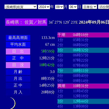
年
月
日
長崎県： 佐賀／対馬
2024年09月06日
34ﾟ27'N 129ﾟ23'E
・・・・
・・・・・・・・
・
・・・・・・
・・・・・・
干潮
04時16分
最高高潮面
133.3cm
1分
05時31分
平均水面
67 cm
2分
06時04分
3分
06時32分
日 出
5時59分
4分
06時57分
正 中
12時21分
5分
07時22分
日 没
18時42分
6分
07時46分
7分
08時11分
月 齢
3.0
8分
08時40分
月 出
8時35分
9分
09時14分
正 中
14時25分
満潮
10時31分
1分
11時45分
月 入
20時8分
2分
12時18分
3分
12時44分
4分
13時08分