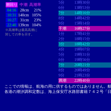
5分
13時30分
潮回り
中潮
高潮率
6分
13時53分
04:16
28cm
21%
7分
14時16分
10:31
140cm
105%
8分
14時42分
16:27
31cm
23%
9分
15時14分
22:40
139cm
104%
干潮
16時27分
※高潮率は最高高潮に
1分
17時41分
対しての率を示す。
2分
18時15分
3分
18時42分
4分
19時07分
5分
19時31分
6分
19時56分
7分
20時21分
8分
20時49分
9分
21時23分
満潮
22時40分
ここでの情報は、航海の用に供するものではありません。
各港の潮汐調和定数は、海上保安庁水路部書籍７４２号「