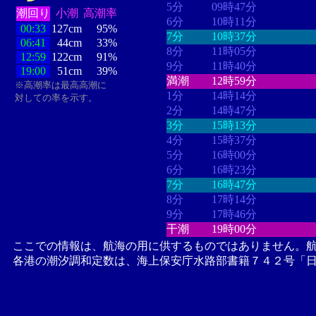
5分
09時47分
潮回り
小潮
高潮率
6分
10時11分
00:33
127cm
95%
7分
10時37分
06:41
44cm
33%
8分
11時05分
12:59
122cm
91%
9分
11時40分
19:00
51cm
39%
満潮
12時59分
※高潮率は最高高潮に
1分
14時14分
対しての率を示す。
2分
14時47分
3分
15時13分
4分
15時37分
5分
16時00分
6分
16時23分
7分
16時47分
8分
17時14分
9分
17時46分
干潮
19時00分
ここでの情報は、航海の用に供するものではありません。
各港の潮汐調和定数は、海上保安庁水路部書籍７４２号「