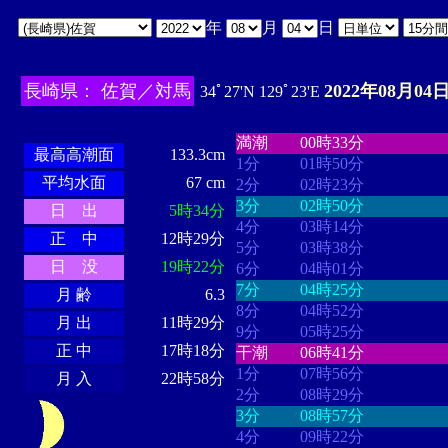
年
月
日
長崎県： 佐賀／対馬
2022年08月04日
34ﾟ27'N 129ﾟ23'E
・・・・
・・・・・・・・
・
・・・・・・
・・・・・・
満潮
00時33分
最高高潮面
133.3cm
1分
01時50分
平均水面
67 cm
2分
02時23分
3分
02時50分
日 出
5時34分
4分
03時14分
正 中
12時29分
5分
03時38分
日 没
19時22分
6分
04時01分
7分
04時25分
月 齢
6.3
8分
04時52分
月 出
11時29分
9分
05時25分
正 中
17時18分
干潮
06時41分
1分
07時56分
月 入
22時58分
2分
08時29分
3分
08時57分
4分
09時22分