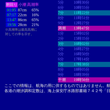
5分
10時30分
潮回り
小潮
高潮率
6分
10時55分
01:05
87cm
65%
7分
11時22分
07:17
22cm
16%
8分
11時51分
13:47
86cm
65%
9分
12時27分
19:56
28cm
21%
満潮
13時47分
※高潮率は最高高潮に
1分
15時02分
対しての率を示す。
2分
15時35分
3分
16時02分
4分
16時27分
5分
16時50分
6分
17時14分
7分
17時38分
8分
18時05分
9分
18時39分
干潮
19時56分
ここでの情報は、航海の用に供するものではありません。
各港の潮汐調和定数は、海上保安庁水路部書籍７４２号「