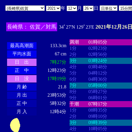
年
月
日
長崎県： 佐賀／対馬
2021年12月26日
34ﾟ27'N 129ﾟ23'E
・・・・
・・・・・・・・
・
・・・・・・
・・・・・・
満潮
01時05分
最高高潮面
133.3cm
1分
02時23分
平均水面
67 cm
2分
02時56分
3分
03時24分
日 出
7時27分
4分
03時48分
正 中
12時23分
5分
04時12分
日 没
17時19分
6分
04時36分
7分
05時00分
月 齢
21.8
8分
05時27分
月 出
23時53分
9分
06時01分
正 中
5時32分
干潮
07時17分
1分
08時35分
月 入
12時4分
2分
09時10分
3分
09時39分
4分
10時05分