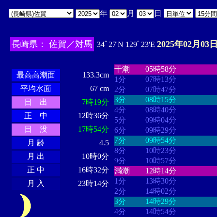
年
月
日
長崎県： 佐賀／対馬
2025年02月03日
34ﾟ27'N 129ﾟ23'E
・・・・
・・・・・・・・
・
・・・・・・
・・・・・・
干潮
05時58分
最高高潮面
133.3cm
1分
07時13分
平均水面
67 cm
2分
07時47分
3分
08時15分
日 出
7時19分
4分
08時40分
正 中
12時36分
5分
09時04分
日 没
17時54分
6分
09時29分
7分
09時54分
月 齢
4.5
8分
10時23分
月 出
10時0分
9分
10時57分
正 中
16時32分
満潮
12時14分
1分
13時30分
月 入
23時14分
2分
14時02分
3分
14時29分
4分
14時54分