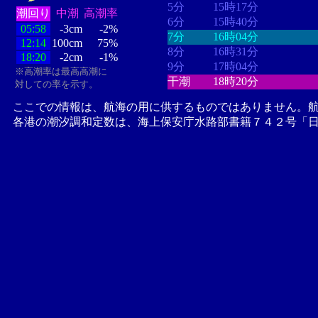
5分
15時17分
潮回り
中潮
高潮率
6分
15時40分
05:58
-3cm
-2%
7分
16時04分
12:14
100cm
75%
8分
16時31分
18:20
-2cm
-1%
9分
17時04分
※高潮率は最高高潮に
干潮
18時20分
対しての率を示す。
ここでの情報は、航海の用に供するものではありません。
各港の潮汐調和定数は、海上保安庁水路部書籍７４２号「