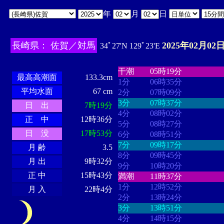
年
月
日
長崎県： 佐賀／対馬
2025年02月02日
34ﾟ27'N 129ﾟ23'E
・・・・
・・・・・・・・
・
・・・・・・
・・・・・・
干潮
05時19分
最高高潮面
133.3cm
1分
06時35分
平均水面
67 cm
2分
07時09分
3分
07時37分
日 出
7時19分
4分
08時02分
正 中
12時36分
5分
08時27分
日 没
17時53分
6分
08時51分
7分
09時17分
月 齢
3.5
8分
09時45分
月 出
9時32分
9分
10時20分
正 中
15時43分
満潮
11時37分
1分
12時52分
月 入
22時4分
2分
13時24分
3分
13時51分
4分
14時15分