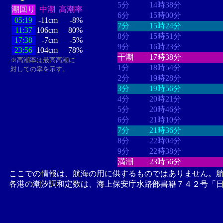
5分
14時38分
潮回り
中潮
高潮率
6分
15時00分
05:19
-11cm
-8%
7分
15時24分
11:37
106cm
80%
8分
15時51分
17:38
-7cm
-5%
9分
16時23分
23:56
104cm
78%
干潮
17時38分
※高潮率は最高高潮に
1分
18時54分
対しての率を示す。
2分
19時28分
3分
19時56分
4分
20時21分
5分
20時46分
6分
21時10分
7分
21時36分
8分
22時04分
9分
22時38分
満潮
23時56分
ここでの情報は、航海の用に供するものではありません。
各港の潮汐調和定数は、海上保安庁水路部書籍７４２号「