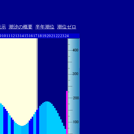
表示
潮汐の概要
半年潮位
潮位ゼロ
9
10
11
12
13
14
15
16
17
18
19
20
21
22
23
24