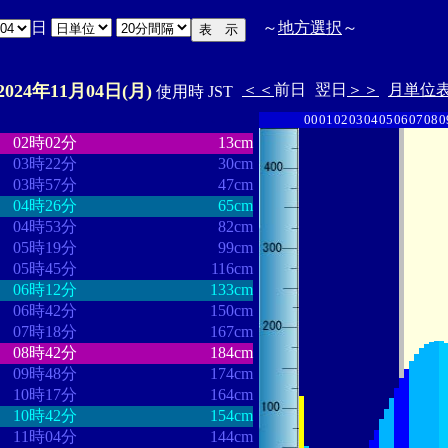
日
～
地方選択
～
2024年11月04日(月)
＜＜
前日
翌日
＞＞
月単位
使用時 JST
00
01
02
03
04
05
06
07
08
0
・
・・・・・・・・
・・・・・・・
02時02分
13cm
03時22分
30cm
03時57分
47cm
04時26分
65cm
04時53分
82cm
05時19分
99cm
05時45分
116cm
06時12分
133cm
06時42分
150cm
07時18分
167cm
08時42分
184cm
09時48分
174cm
10時17分
164cm
10時42分
154cm
11時04分
144cm