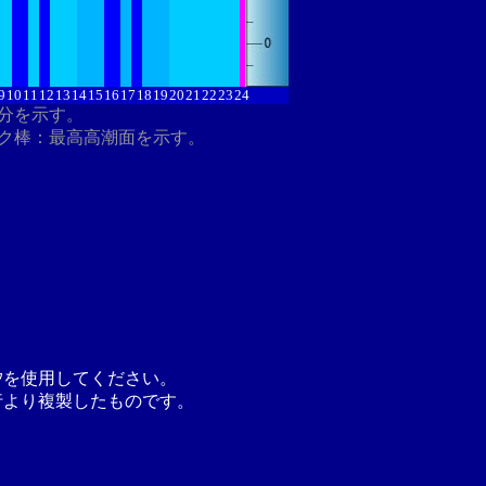
9
10
11
12
13
14
15
16
17
18
19
20
21
22
23
24
8分を示す。
ク棒：最高高潮面を示す。
汐を使用してください。
行より複製したものです。