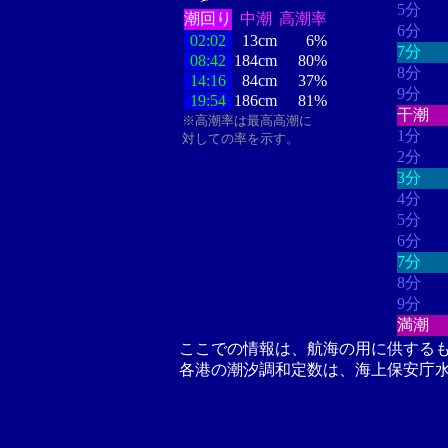
5分
潮回り
中潮
高潮率
6分
02:02
13cm
6%
7分
08:42
184cm
80%
8分
14:16
84cm
37%
9分
19:54
186cm
81%
干潮
※高潮率は最高高潮に
1分
対しての率を示す。
2分
3分
4分
5分
6分
7分
8分
9分
満潮
ここでの情報は、航海の用に供する
各港の潮汐調和定数は、海上保安庁