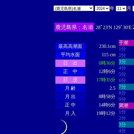
年
月
鹿児島県：名瀬
28ﾟ23'N 129ﾟ30'E
・・・
・・・・・・
・・・・・・
干潮
最高高潮面
230.1cm
1分
平均水面
115 cm
2分
3分
日 出
6時36分
4分
正 中
12時6分
5分
日 没
17時35分
6分
7分
月 齢
2.5
8分
月 出
8時58分
9分
正 中
14時6分
満潮
1分
月 入
19時12分
2分
3分
4分