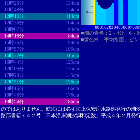
11時26分
134cm
11時48分
124cm
12時10分
114cm
12時36分
104cm
00
01
02
03
04
05
06
07
08
0
13時07分
94cm
■潮の青色：2～4分、6～
14時16分
84cm
■黄色棒：平均水面、ピン
15時26分
94cm
15時57分
105cm
16時22分
115cm
16時44分
125cm
17時06分
135cm
17時28分
145cm
17時51分
156cm
18時16分
166cm
18時46分
176cm
19時54分
186cm
ものではありません。航海には必ず海上保安庁水路部発行の潮
水路部書籍７４２号「日本沿岸潮汐調和定数」平成４年２月発