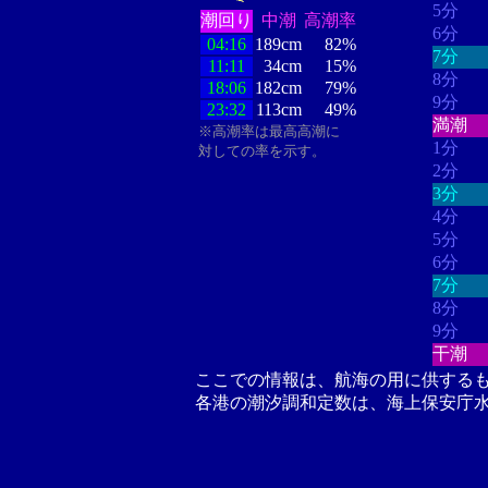
5分
潮回り
中潮
高潮率
6分
04:16
189cm
82%
7分
11:11
34cm
15%
8分
18:06
182cm
79%
9分
23:32
113cm
49%
満潮
※高潮率は最高高潮に
1分
対しての率を示す。
2分
3分
4分
5分
6分
7分
8分
9分
干潮
ここでの情報は、航海の用に供する
各港の潮汐調和定数は、海上保安庁