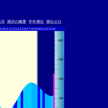
表示
潮汐の概要
半年潮位
潮位ゼロ
9
10
11
12
13
14
15
16
17
18
19
20
21
22
23
24