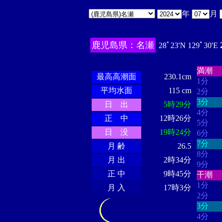
年
月
鹿児島県：名瀬
28ﾟ23'N 129ﾟ30'E
・・・
・・・・・・
・・・・・・
満潮
最高高潮面
230.1cm
1分
平均水面
115 cm
2分
3分
日 出
5時29分
4分
正 中
12時26分
5分
日 没
19時24分
6分
7分
月 齢
26.5
8分
月 出
2時34分
9分
正 中
9時45分
干潮
1分
月 入
17時3分
2分
3分
4分