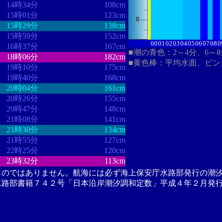
14時34分
108cm
15時01分
123cm
15時29分
138cm
15時59分
152cm
00
01
02
03
04
05
06
07
08
0
16時37分
167cm
■潮の青色：2～4分、6～
18時06分
182cm
■黄色棒：平均水面、ピン
19時10分
175cm
19時40分
168cm
20時04分
161cm
20時26分
155cm
20時47分
148cm
21時08分
141cm
21時30分
134cm
21時55分
127cm
22時25分
120cm
23時32分
113cm
ものではありません。航海には必ず海上保安庁水路部発行の潮
水路部書籍７４２号「日本沿岸潮汐調和定数」平成４年２月発