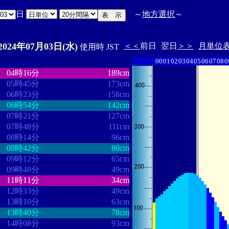
日
～
地方選択
～
2024年07月03日(水)
＜＜
前日
翌日
＞＞
月単位
使用時 JST
00
01
02
03
04
05
06
07
08
0
・
・・・・・・・・
・・・・・・・
04時16分
189cm
05時45分
173cm
06時23分
158cm
06時54分
142cm
07時21分
127cm
07時48分
111cm
08時14分
96cm
08時42分
80cm
09時12分
65cm
09時48分
49cm
11時11分
34cm
12時33分
49cm
13時10分
63cm
13時40分
78cm
14時08分
93cm