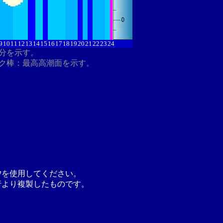
9
10
11
12
13
14
15
16
17
18
19
20
21
22
23
24
8分を示す。
ク棒：最高高潮面を示す。
汐を使用してください。
行より複製したものです。