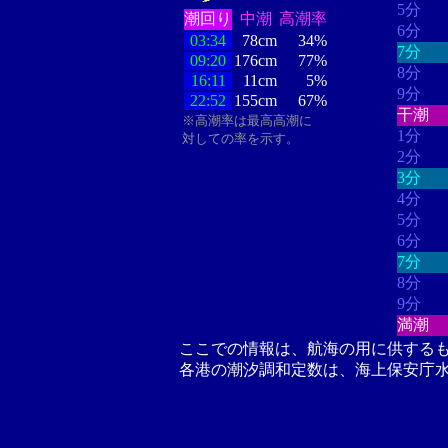
5分
潮回り
中潮
高潮率
6分
03:34
78cm
34%
7分
09:20
176cm
77%
8分
16:11
11cm
5%
9分
22:52
155cm
67%
干潮
※高潮率は最高高潮に
1分
対しての率を示す。
2分
3分
4分
5分
6分
7分
8分
9分
満潮
ここでの情報は、航海の用に供する
各港の潮汐調和定数は、海上保安庁