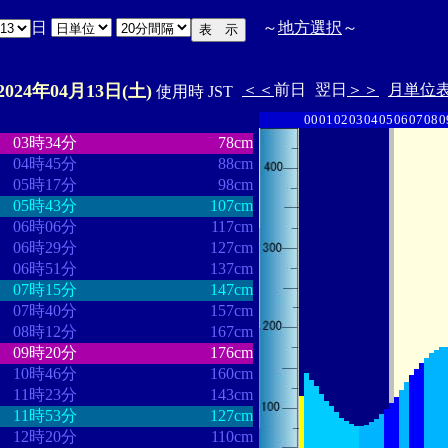
日
～
地方選択
～
2024年04月13日(土)
＜＜
前日
翌日
＞＞
月単位
使用時 JST
00
01
02
03
04
05
06
07
08
0
・
・・・・・・・・
・・・・・・・
03時34分
78cm
04時45分
88cm
05時17分
98cm
05時43分
107cm
06時06分
117cm
06時29分
127cm
06時51分
137cm
07時15分
147cm
07時40分
157cm
08時12分
167cm
09時20分
176cm
10時46分
160cm
11時23分
143cm
11時53分
127cm
12時20分
110cm