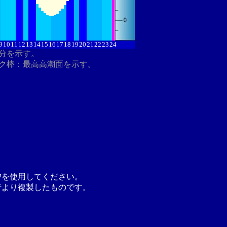
9
10
11
12
13
14
15
16
17
18
19
20
21
22
23
24
8分を示す。
ク棒：最高高潮面を示す。
汐を使用してください。
行より複製したものです。