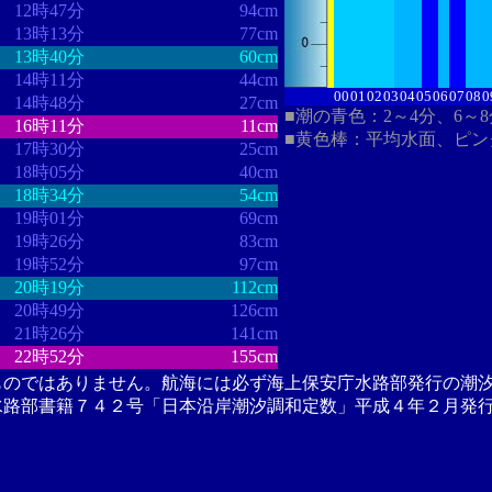
12時47分
94cm
13時13分
77cm
13時40分
60cm
14時11分
44cm
00
01
02
03
04
05
06
07
08
0
14時48分
27cm
■潮の青色：2～4分、6～
16時11分
11cm
■黄色棒：平均水面、ピン
17時30分
25cm
18時05分
40cm
18時34分
54cm
19時01分
69cm
19時26分
83cm
19時52分
97cm
20時19分
112cm
20時49分
126cm
21時26分
141cm
22時52分
155cm
ものではありません。航海には必ず海上保安庁水路部発行の潮
水路部書籍７４２号「日本沿岸潮汐調和定数」平成４年２月発