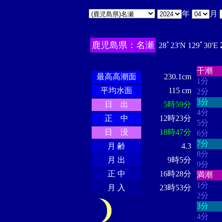
年
月
鹿児島県：名瀬
28ﾟ23'N 129ﾟ30'E
・・・
・・・・・・
・・・・・・
干潮
最高高潮面
230.1cm
1分
平均水面
115 cm
2分
3分
日 出
5時59分
4分
正 中
12時23分
5分
日 没
18時47分
6分
7分
月 齢
4.3
8分
月 出
9時5分
9分
正 中
16時28分
満潮
1分
月 入
23時53分
2分
3分
4分