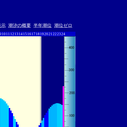
表示
潮汐の概要
半年潮位
潮位ゼロ
9
10
11
12
13
14
15
16
17
18
19
20
21
22
23
24