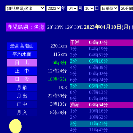
年
月
日
鹿児島県：名瀬
2023年04月10日(月)
28ﾟ23'N 129ﾟ30'E
・・・・
・・・・・・・・
・
・・・・・・
・・・・・・
干潮
03時07分
最高高潮面
230.1cm
1分
04時19分
平均水面
115 cm
2分
04時51分
3分
05時16分
日 出
6時3分
4分
05時39分
正 中
12時24分
5分
06時02分
日 没
18時45分
6分
06時24分
7分
06時47分
月 齢
19.3
8分
07時13分
月 出
22時59分
9分
07時44分
正 中
3時13分
満潮
08時54分
1分
10時16分
月 入
8時28分
2分
10時52分
3分
11時21分
4分
11時47分