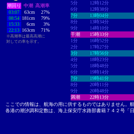
5分
12時12分
潮回り
中潮
高潮率
6分
12時38分
03:07
63cm
27%
7分
13時04分
08:54
181cm
79%
8分
13時34分
15:33
6cm
3%
9分
14時10分
22:13
163cm
71%
干潮
15時33分
※高潮率は最高高潮に
1分
16時52分
対しての率を示す。
2分
17時27分
3分
17時56分
4分
18時23分
5分
18時48分
6分
19時14分
7分
19時41分
8分
20時11分
9分
20時48分
満潮
22時13分
ここでの情報は、航海の用に供するものではありません。
各港の潮汐調和定数は、海上保安庁水路部書籍７４２号「