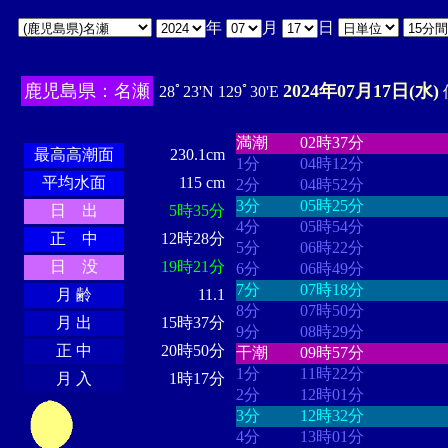
年
月
日
鹿児島県：名瀬
2024年07月17日(水)
28ﾟ23'N 129ﾟ30'E
・・・・
・・・・・・・・
・
・・・・・・
・・・・・・
満潮
02時37分
最高高潮面
230.1cm
1分
04時12分
平均水面
115 cm
2分
04時52分
3分
05時25分
日 出
5時35分
4分
05時54分
正 中
12時28分
5分
06時22分
日 没
19時21分
6分
06時49分
7分
07時18分
月 齢
11.1
8分
07時50分
月 出
15時37分
9分
08時29分
正 中
20時50分
干潮
09時57分
1分
11時22分
月 入
1時17分
2分
12時01分
3分
12時32分
4分
13時01分