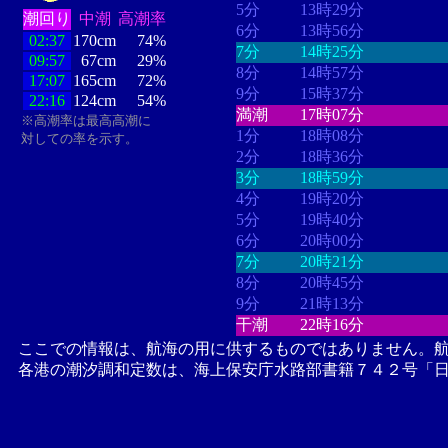
5分
13時29分
潮回り
中潮
高潮率
6分
13時56分
02:37
170cm
74%
7分
14時25分
09:57
67cm
29%
8分
14時57分
17:07
165cm
72%
9分
15時37分
22:16
124cm
54%
満潮
17時07分
※高潮率は最高高潮に
1分
18時08分
対しての率を示す。
2分
18時36分
3分
18時59分
4分
19時20分
5分
19時40分
6分
20時00分
7分
20時21分
8分
20時45分
9分
21時13分
干潮
22時16分
ここでの情報は、航海の用に供するものではありません。
各港の潮汐調和定数は、海上保安庁水路部書籍７４２号「