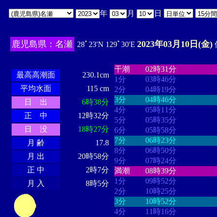
年
月
日
鹿児島県：名瀬
2023年03月10日(金)
28ﾟ23'N 129ﾟ30'E
・・・・
・・・・・・・・
・
・・・・・・
・・・・・・
干潮
02時31分
最高高潮面
230.1cm
1分
03時46分
平均水面
115 cm
2分
04時19分
3分
04時46分
日 出
6時38分
4分
05時11分
正 中
12時32分
5分
05時35分
日 没
18時27分
6分
05時58分
7分
06時23分
月 齢
17.8
8分
06時50分
月 出
20時58分
9分
07時24分
正 中
2時7分
満潮
08時39分
1分
09時52分
月 入
8時5分
2分
10時25分
3分
10時52分
4分
11時16分