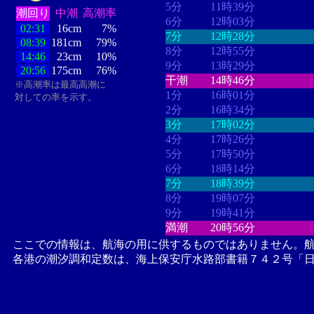
5分
11時39分
潮回り
中潮
高潮率
6分
12時03分
02:31
16cm
7%
7分
12時28分
08:39
181cm
79%
8分
12時55分
14:46
23cm
10%
9分
13時29分
20:56
175cm
76%
干潮
14時46分
※高潮率は最高高潮に
1分
16時01分
対しての率を示す。
2分
16時34分
3分
17時02分
4分
17時26分
5分
17時50分
6分
18時14分
7分
18時39分
8分
19時07分
9分
19時41分
満潮
20時56分
ここでの情報は、航海の用に供するものではありません。
各港の潮汐調和定数は、海上保安庁水路部書籍７４２号「