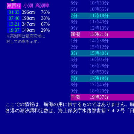
5分
10時33分
潮回り
小潮
高潮率
6分
10時55分
01:33
396cm
76%
7分
11時18分
07:40
198cm
38%
8分
11時43分
13:21
347cm
67%
9分
12時13分
19:37
149cm
29%
満潮
13時21分
※高潮率は最高高潮に
1分
14時38分
対しての率を示す。
2分
15時12分
3分
15時40分
4分
16時05分
5分
16時28分
6分
16時53分
7分
17時18分
8分
17時45分
9分
18時20分
干潮
19時37分
ここでの情報は、航海の用に供するものではありません。
各港の潮汐調和定数は、海上保安庁水路部書籍７４２号「