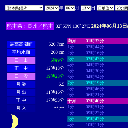
年
月
日
熊本県：長州／熊本
2024年06月13日
32ﾟ55'N 130ﾟ27'E
・・・・
・・・・・・・・
・
・・・・・・
・・・・・・
満潮
01時33分
最高高潮面
520.7cm
1分
02時44分
平均水面
260 cm
2分
03時16分
3分
03時43分
日 出
5時9分
4分
04時07分
正 中
12時18分
5分
04時30分
日 没
19時28分
6分
04時54分
7分
05時19分
月 齢
6.5
8分
05時46分
月 出
11時16分
9分
06時21分
正 中
17時53分
干潮
07時40分
1分
08時51分
月 入
**:**
2分
09時22分
3分
09時47分
4分
10時11分