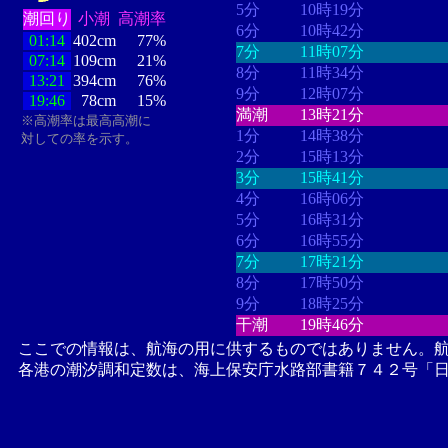
5分
10時19分
潮回り
小潮
高潮率
6分
10時42分
01:14
402cm
77%
7分
11時07分
07:14
109cm
21%
8分
11時34分
13:21
394cm
76%
9分
12時07分
19:46
78cm
15%
満潮
13時21分
※高潮率は最高高潮に
1分
14時38分
対しての率を示す。
2分
15時13分
3分
15時41分
4分
16時06分
5分
16時31分
6分
16時55分
7分
17時21分
8分
17時50分
9分
18時25分
干潮
19時46分
ここでの情報は、航海の用に供するものではありません。
各港の潮汐調和定数は、海上保安庁水路部書籍７４２号「