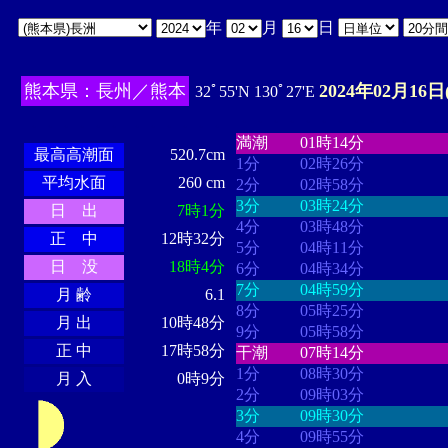
年
月
日
熊本県：長州／熊本
2024年02月16日
32ﾟ55'N 130ﾟ27'E
・・・・
・・・・・・・・
・
・・・・・・
・・・・・・
満潮
01時14分
最高高潮面
520.7cm
1分
02時26分
平均水面
260 cm
2分
02時58分
3分
03時24分
日 出
7時1分
4分
03時48分
正 中
12時32分
5分
04時11分
日 没
18時4分
6分
04時34分
7分
04時59分
月 齢
6.1
8分
05時25分
月 出
10時48分
9分
05時58分
正 中
17時58分
干潮
07時14分
1分
08時30分
月 入
0時9分
2分
09時03分
3分
09時30分
4分
09時55分