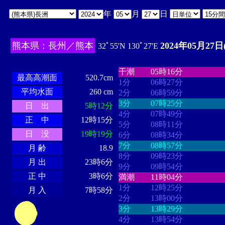
年
月
日
熊本県：長州／熊本
2024年05月27日
32ﾟ55'N 130ﾟ27'E
・・・・
・・・・・・・・
・
・・・・・・
・・・・・・
干潮
05時16分
最高高潮面
520.7cm
1分
06時27分
平均水面
260 cm
2分
06時59分
3分
07時25分
日 出
5時12分
4分
07時49分
正 中
12時15分
5分
08時11分
日 没
19時19分
6分
08時34分
7分
08時57分
月 齢
18.9
8分
09時23分
月 出
23時6分
9分
09時54分
正 中
3時6分
満潮
11時04分
1分
12時25分
月 入
7時58分
2分
13時00分
3分
13時29分
4分
13時54分