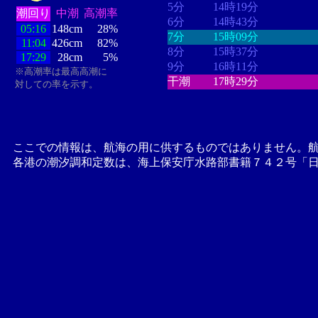
5分
14時19分
潮回り
中潮
高潮率
6分
14時43分
05:16
148cm
28%
7分
15時09分
11:04
426cm
82%
8分
15時37分
17:29
28cm
5%
9分
16時11分
※高潮率は最高高潮に
干潮
17時29分
対しての率を示す。
ここでの情報は、航海の用に供するものではありません。
各港の潮汐調和定数は、海上保安庁水路部書籍７４２号「