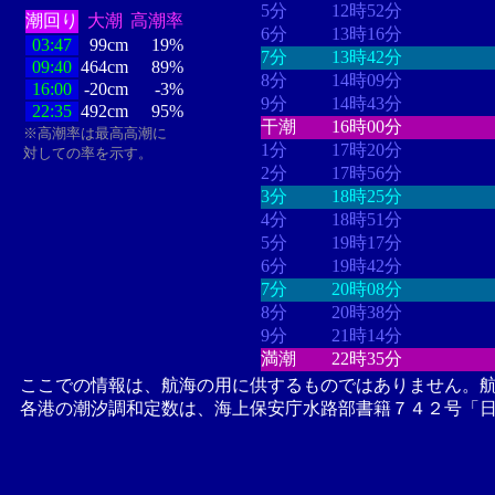
5分
12時52分
潮回り
大潮
高潮率
6分
13時16分
03:47
99cm
19%
7分
13時42分
09:40
464cm
89%
8分
14時09分
16:00
-20cm
-3%
9分
14時43分
22:35
492cm
95%
干潮
16時00分
※高潮率は最高高潮に
1分
17時20分
対しての率を示す。
2分
17時56分
3分
18時25分
4分
18時51分
5分
19時17分
6分
19時42分
7分
20時08分
8分
20時38分
9分
21時14分
満潮
22時35分
ここでの情報は、航海の用に供するものではありません。
各港の潮汐調和定数は、海上保安庁水路部書籍７４２号「