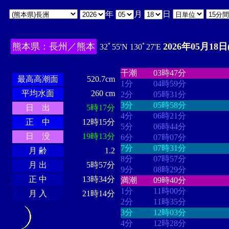
年
月
日
熊本県：長州／熊本
2026年05月18日
32ﾟ55'N 130ﾟ27'E
・・・・
・・・・・・・・
・
・・・・・・
・・・・・・
干潮
03時47分
最高高潮面
520.7cm
1分
04時59分
平均水面
260 cm
2分
05時31分
3分
05時58分
日 出
5時17分
4分
06時21分
正 中
12時15分
5分
06時44分
日 没
19時13分
6分
07時07分
7分
07時31分
月 齢
1.2
8分
07時57分
月 出
5時57分
9分
08時29分
正 中
13時34分
満潮
09時40分
1分
11時00分
月 入
21時14分
2分
11時35分
3分
12時03分
4分
12時28分