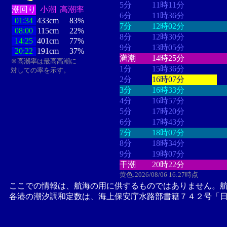
5分
11時11分
潮回り
小潮
高潮率
6分
11時36分
01:34
433cm
83%
7分
12時02分
08:00
115cm
22%
8分
12時30分
14:25
401cm
77%
9分
13時05分
20:22
191cm
37%
満潮
14時25分
※高潮率は最高高潮に
1分
15時36分
対しての率を示す。
2分
16時07分
3分
16時33分
4分
16時57分
5分
17時20分
6分
17時43分
7分
18時07分
8分
18時34分
9分
19時07分
干潮
20時22分
黄色:2026/08/06 16:27時点
ここでの情報は、航海の用に供するものではありません。
各港の潮汐調和定数は、海上保安庁水路部書籍７４２号「