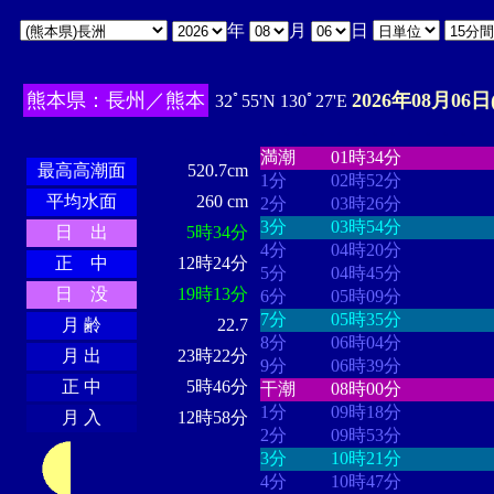
年
月
日
熊本県：長州／熊本
2026年08月06日
32ﾟ55'N 130ﾟ27'E
・・・・
・・・・・・・・
・
・・・・・・
・・・・・・
満潮
01時34分
最高高潮面
520.7cm
1分
02時52分
平均水面
260 cm
2分
03時26分
3分
03時54分
日 出
5時34分
4分
04時20分
正 中
12時24分
5分
04時45分
日 没
19時13分
6分
05時09分
7分
05時35分
月 齢
22.7
8分
06時04分
月 出
23時22分
9分
06時39分
正 中
5時46分
干潮
08時00分
1分
09時18分
月 入
12時58分
2分
09時53分
3分
10時21分
4分
10時47分