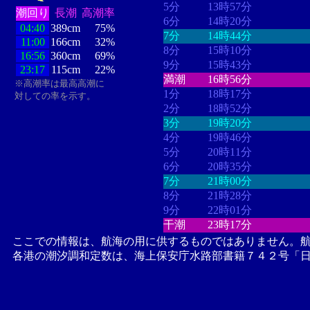
5分
13時57分
潮回り
長潮
高潮率
6分
14時20分
04:40
389cm
75%
7分
14時44分
11:00
166cm
32%
8分
15時10分
16:56
360cm
69%
9分
15時43分
23:17
115cm
22%
満潮
16時56分
※高潮率は最高高潮に
1分
18時17分
対しての率を示す。
2分
18時52分
3分
19時20分
4分
19時46分
5分
20時11分
6分
20時35分
7分
21時00分
8分
21時28分
9分
22時01分
干潮
23時17分
ここでの情報は、航海の用に供するものではありません。
各港の潮汐調和定数は、海上保安庁水路部書籍７４２号「