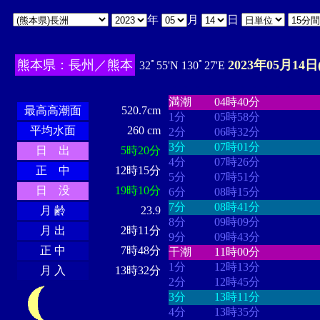
年
月
日
熊本県：長州／熊本
2023年05月14日
32ﾟ55'N 130ﾟ27'E
・・・・
・・・・・・・・
・
・・・・・・
・・・・・・
満潮
04時40分
最高高潮面
520.7cm
1分
05時58分
平均水面
260 cm
2分
06時32分
3分
07時01分
日 出
5時20分
4分
07時26分
正 中
12時15分
5分
07時51分
日 没
19時10分
6分
08時15分
7分
08時41分
月 齢
23.9
8分
09時09分
月 出
2時11分
9分
09時43分
正 中
7時48分
干潮
11時00分
1分
12時13分
月 入
13時32分
2分
12時45分
3分
13時11分
4分
13時35分