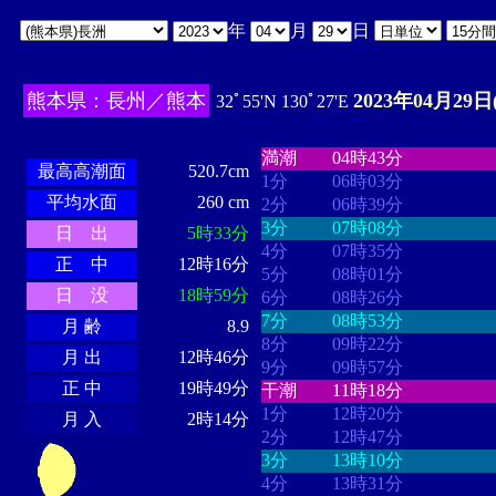
年
月
日
熊本県：長州／熊本
2023年04月29日
32ﾟ55'N 130ﾟ27'E
・・・・
・・・・・・・・
・
・・・・・・
・・・・・・
満潮
04時43分
最高高潮面
520.7cm
1分
06時03分
平均水面
260 cm
2分
06時39分
3分
07時08分
日 出
5時33分
4分
07時35分
正 中
12時16分
5分
08時01分
日 没
18時59分
6分
08時26分
7分
08時53分
月 齢
8.9
8分
09時22分
月 出
12時46分
9分
09時57分
正 中
19時49分
干潮
11時18分
1分
12時20分
月 入
2時14分
2分
12時47分
3分
13時10分
4分
13時31分