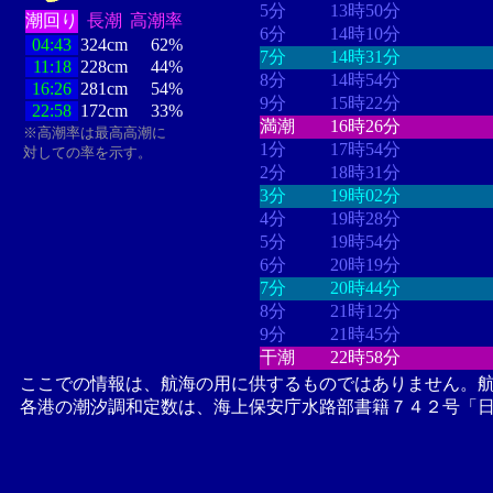
5分
13時50分
潮回り
長潮
高潮率
6分
14時10分
04:43
324cm
62%
7分
14時31分
11:18
228cm
44%
8分
14時54分
16:26
281cm
54%
9分
15時22分
22:58
172cm
33%
満潮
16時26分
※高潮率は最高高潮に
1分
17時54分
対しての率を示す。
2分
18時31分
3分
19時02分
4分
19時28分
5分
19時54分
6分
20時19分
7分
20時44分
8分
21時12分
9分
21時45分
干潮
22時58分
ここでの情報は、航海の用に供するものではありません。
各港の潮汐調和定数は、海上保安庁水路部書籍７４２号「