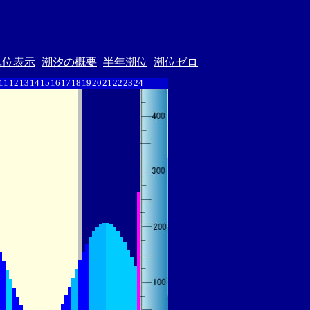
単位表示
潮汐の概要
半年潮位
潮位ゼロ
11
12
13
14
15
16
17
18
19
20
21
22
23
24