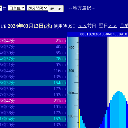
日
～
地方選択
～
2024年03月13日(水)
＜＜
前日
翌日
＞＞
月
11'E
使用時 JST
00
01
02
03
04
05
06
07
08
09
10
・・・・・・・・
・・・・・・・
02時42分
21cm
03時57分
40cm
04時30分
59cm
04時57分
78cm
05時21分
97cm
05時44分
116cm
06時08分
135cm
06時32分
154cm
06時59分
173cm
07時32分
192cm
08時47分
211cm
10時03分
191cm
10時36分
172cm
11時04分
152cm
11時29分
132cm