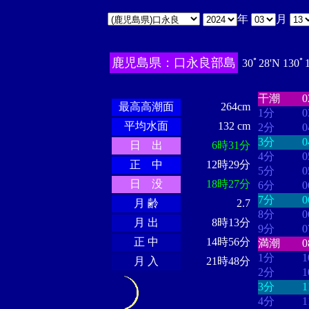
年
月
鹿児島県：口永良部島
30ﾟ28'N 130ﾟ
・・・・
・・・・・・
・・・・・・
干潮
最高高潮面
264cm
1分
平均水面
132 cm
2分
3分
日 出
6時31分
4分
正 中
12時29分
5分
日 没
18時27分
6分
7分
月 齢
2.7
8分
月 出
8時13分
9分
正 中
14時56分
満潮
1分
月 入
21時48分
2分
3分
4分