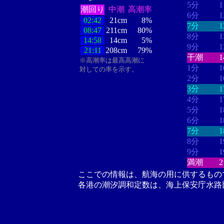
5分
潮回り
中潮
高潮率
6分
02:42
21cm
8%
7分
08:47
211cm
80%
8分
14:58
14cm
5%
9分
21:11
208cm
79%
干潮
※高潮率は最高高潮に
1分
対しての率を示す。
2分
3分
4分
5分
6分
7分
8分
9分
満潮
ここでの情報は、航海の用に供するもの
各港の潮汐調和定数は、海上保安庁水路