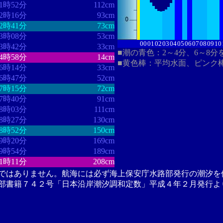
11時52分
112cm
12時16分
93cm
12時41分
73cm
13時08分
53cm
00
01
02
03
04
05
06
07
08
09
10
13時42分
33cm
■潮の青色：2～4分、6～8分
14時58分
14cm
■黄色棒：平均水面、ピンク
16時14分
33cm
16時47分
52cm
17時15分
72cm
17時40分
91cm
18時03分
111cm
18時27分
130cm
18時52分
150cm
19時20分
169cm
19時54分
189cm
21時11分
208cm
ではありません。航海には必ず海上保安庁水路部発行の潮汐を
部書籍７４２号「日本沿岸潮汐調和定数」平成４年２月発行よ