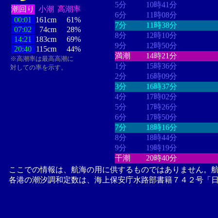
5分
10時41分
潮回り
小潮
高潮率
6分
11時08分
00:01
161cm
61%
7分
11時38分
07:02
74cm
28%
8分
12時10分
14:21
183cm
69%
9分
12時50分
20:40
115cm
44%
満潮
14時21分
※高潮率は最高高潮に
1分
15時36分
対しての率を示す。
2分
16時09分
3分
16時37分
4分
17時02分
5分
17時26分
6分
17時50分
7分
18時16分
8分
18時44分
9分
19時19分
干潮
20時40分
ここでの情報は、航海の用に供するものではありません。
各港の潮汐調和定数は、海上保安庁水路部書籍７４２号「