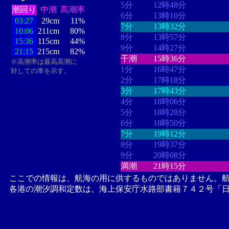
5分
12時48分
潮回り
中潮
高潮率
6分
13時10分
03:27
29cm
11%
7分
13時32分
10:06
211cm
80%
8分
13時57分
15:36
115cm
44%
9分
14時27分
21:15
215cm
82%
干潮
15時36分
※高潮率は最高高潮に
1分
16時47分
対しての率を示す。
2分
17時18分
3分
17時43分
4分
18時06分
5分
18時28分
6分
18時50分
7分
19時12分
8分
19時37分
9分
20時08分
満潮
21時15分
ここでの情報は、航海の用に供するものではありません。
各港の潮汐調和定数は、海上保安庁水路部書籍７４２号「