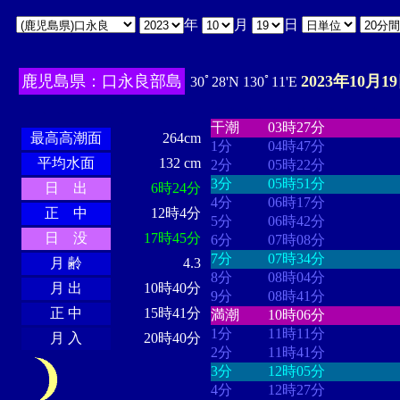
年
月
日
鹿児島県：口永良部島
2023年10月1
30ﾟ28'N 130ﾟ11'E
・・・・
・・・・・・・・
・
・・・・・・
・・・・・・
干潮
03時27分
最高高潮面
264cm
1分
04時47分
平均水面
132 cm
2分
05時22分
3分
05時51分
日 出
6時24分
4分
06時17分
正 中
12時4分
5分
06時42分
日 没
17時45分
6分
07時08分
7分
07時34分
月 齢
4.3
8分
08時04分
月 出
10時40分
9分
08時41分
正 中
15時41分
満潮
10時06分
1分
11時11分
月 入
20時40分
2分
11時41分
3分
12時05分
4分
12時27分