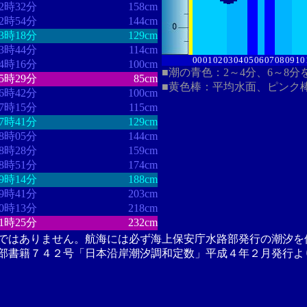
12時32分
158cm
12時54分
144cm
13時18分
129cm
13時44分
114cm
00
01
02
03
04
05
06
07
08
09
10
14時16分
100cm
■潮の青色：2～4分、6～8分
15時29分
85cm
■黄色棒：平均水面、ピンク
16時42分
100cm
17時15分
115cm
17時41分
129cm
18時05分
144cm
18時28分
159cm
18時51分
174cm
19時14分
188cm
19時41分
203cm
20時13分
218cm
21時25分
232cm
ではありません。航海には必ず海上保安庁水路部発行の潮汐を
部書籍７４２号「日本沿岸潮汐調和定数」平成４年２月発行よ