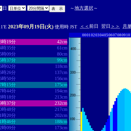
日
～
地方選択
～
2023年09月19日(火)
＜＜
前日
翌日
＞＞
月
11'E
使用時 JST
00
01
02
03
04
05
06
07
08
09
10
・・・・・・・・
・・・・・・・
03時19分
42cm
04時35分
61cm
05時09分
80cm
05時37分
99cm
06時02分
118cm
06時26分
137cm
06時50分
156cm
07時15分
175cm
07時44分
194cm
08時18分
213cm
09時37分
232cm
10時48分
217cm
11時20分
202cm
11時46分
188cm
12時09分
173cm