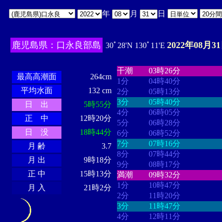
年
月
日
鹿児島県：口永良部島
2022年08月3
30ﾟ28'N 130ﾟ11'E
・・・・
・・・・・・・・
・
・・・・・・
・・・・・・
干潮
03時26分
最高高潮面
264cm
1分
04時40分
平均水面
132 cm
2分
05時13分
3分
05時40分
日 出
5時55分
4分
06時05分
正 中
12時20分
5分
06時28分
日 没
18時44分
6分
06時52分
7分
07時16分
月 齢
3.7
8分
07時44分
月 出
9時18分
9分
08時17分
正 中
15時13分
満潮
09時32分
1分
10時47分
月 入
21時2分
2分
11時20分
3分
11時47分
4分
12時11分