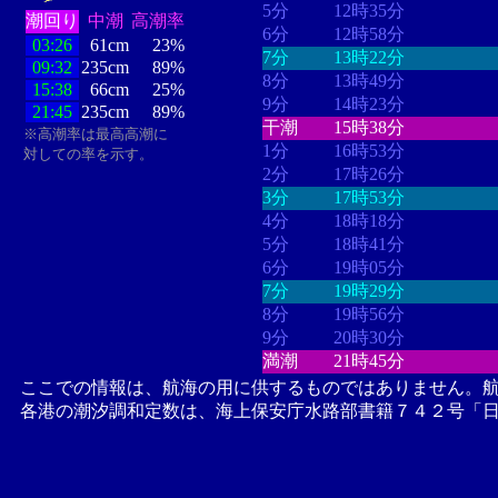
5分
12時35分
潮回り
中潮
高潮率
6分
12時58分
03:26
61cm
23%
7分
13時22分
09:32
235cm
89%
8分
13時49分
15:38
66cm
25%
9分
14時23分
21:45
235cm
89%
干潮
15時38分
※高潮率は最高高潮に
1分
16時53分
対しての率を示す。
2分
17時26分
3分
17時53分
4分
18時18分
5分
18時41分
6分
19時05分
7分
19時29分
8分
19時56分
9分
20時30分
満潮
21時45分
ここでの情報は、航海の用に供するものではありません。
各港の潮汐調和定数は、海上保安庁水路部書籍７４２号「