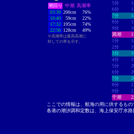
5分
潮回り
中潮
高潮率
6分
03:39
200cm
76%
7分
10:40
59cm
22%
8分
17:32
195cm
74%
9分
22:56
128cm
49%
満潮
※高潮率は最高高潮に
1分
対しての率を示す。
2分
3分
4分
5分
6分
7分
8分
9分
干潮
ここでの情報は、航海の用に供するもの
各港の潮汐調和定数は、海上保安庁水路