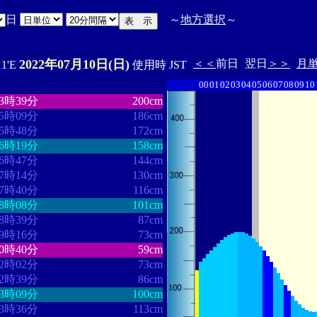
日
～
地方選択
～
2022年07月10日(日)
＜＜
前日
翌日
＞＞
月
11'E
使用時 JST
00
01
02
03
04
05
06
07
08
09
10
・・・・・・・・
・・・・・・・
03時39分
200cm
05時09分
186cm
05時48分
172cm
06時19分
158cm
06時47分
144cm
07時14分
130cm
07時40分
116cm
08時08分
101cm
08時39分
87cm
09時16分
73cm
10時40分
59cm
12時02分
73cm
12時39分
86cm
13時09分
100cm
13時36分
113cm