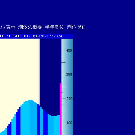
単位表示
潮汐の概要
半年潮位
潮位ゼロ
11
12
13
14
15
16
17
18
19
20
21
22
23
24