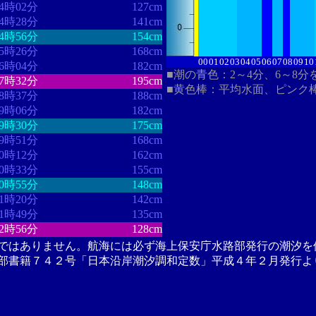
14時02分
127cm
14時28分
141cm
14時56分
154cm
15時26分
168cm
00
01
02
03
04
05
06
07
08
09
10
16時04分
182cm
■潮の青色：2～4分、6～8分
17時32分
195cm
■黄色棒：平均水面、ピンク
18時37分
188cm
19時06分
182cm
19時30分
175cm
19時51分
168cm
20時12分
162cm
20時33分
155cm
20時55分
148cm
21時20分
142cm
21時49分
135cm
22時56分
128cm
ではありません。航海には必ず海上保安庁水路部発行の潮汐を
部書籍７４２号「日本沿岸潮汐調和定数」平成４年２月発行よ