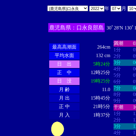
年
月
鹿児島県：口永良部島
30ﾟ28'N 130ﾟ
・・・・
・・・・・・
・・・・・・
満潮
最高高潮面
264cm
1分
平均水面
132 cm
2分
3分
日 出
5時24分
4分
正 中
12時25分
5分
日 没
19時25分
6分
7分
月 齢
11.0
8分
月 出
15時45分
9分
正 中
21時5分
干潮
1分
月 入
1時37分
2分
3分
4分