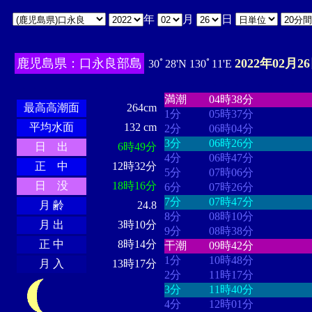
年
月
日
鹿児島県：口永良部島
2022年02月2
30ﾟ28'N 130ﾟ11'E
・・・・
・・・・・・・・
・
・・・・・・
・・・・・・
満潮
04時38分
最高高潮面
264cm
1分
05時37分
平均水面
132 cm
2分
06時04分
3分
06時26分
日 出
6時49分
4分
06時47分
正 中
12時32分
5分
07時06分
日 没
18時16分
6分
07時26分
7分
07時47分
月 齢
24.8
8分
08時10分
月 出
3時10分
9分
08時38分
正 中
8時14分
干潮
09時42分
1分
10時48分
月 入
13時17分
2分
11時17分
3分
11時40分
4分
12時01分