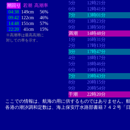
5分
12時21分
潮回り
若潮
高潮率
6分
12時41分
04:38
149cm
56%
7分
13時01分
09:42
122cm
46%
8分
13時23分
14:48
151cm
57%
9分
13時50分
22:20
41cm
15%
満潮
14時48分
※高潮率は最高高潮に
1分
16時31分
対しての率を示す。
2分
17時13分
3分
17時47分
4分
18時17分
5分
18時46分
6分
19時14分
7分
19時43分
8分
20時15分
9分
20時54分
干潮
22時20分
ここでの情報は、航海の用に供するものではありません。
各港の潮汐調和定数は、海上保安庁水路部書籍７４２号「