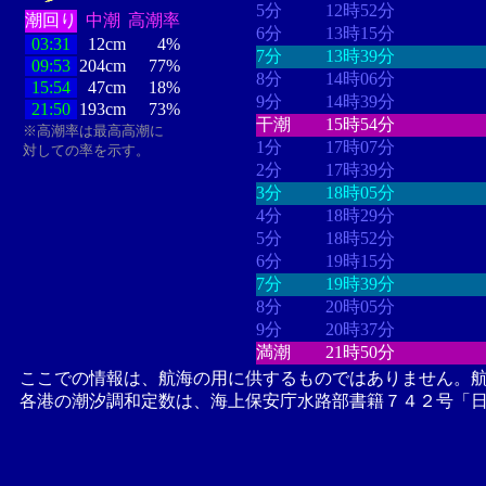
5分
12時52分
潮回り
中潮
高潮率
6分
13時15分
03:31
12cm
4%
7分
13時39分
09:53
204cm
77%
8分
14時06分
15:54
47cm
18%
9分
14時39分
21:50
193cm
73%
干潮
15時54分
※高潮率は最高高潮に
1分
17時07分
対しての率を示す。
2分
17時39分
3分
18時05分
4分
18時29分
5分
18時52分
6分
19時15分
7分
19時39分
8分
20時05分
9分
20時37分
満潮
21時50分
ここでの情報は、航海の用に供するものではありません。
各港の潮汐調和定数は、海上保安庁水路部書籍７４２号「