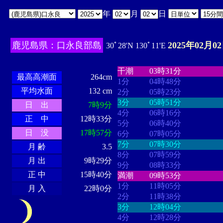
年
月
日
鹿児島県：口永良部島
2025年02月0
30ﾟ28'N 130ﾟ11'E
・・・・
・・・・・・・・
・
・・・・・・
・・・・・・
干潮
03時31分
最高高潮面
264cm
1分
04時48分
平均水面
132 cm
2分
05時23分
3分
05時51分
日 出
7時9分
4分
06時16分
正 中
12時33分
5分
06時40分
日 没
17時57分
6分
07時05分
7分
07時30分
月 齢
3.5
8分
07時59分
月 出
9時29分
9分
08時33分
正 中
15時40分
満潮
09時53分
1分
11時05分
月 入
22時0分
2分
11時38分
3分
12時04分
4分
12時28分