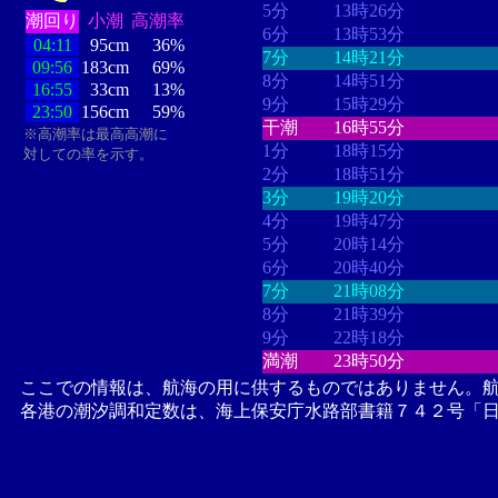
5分
13時26分
潮回り
小潮
高潮率
6分
13時53分
04:11
95cm
36%
7分
14時21分
09:56
183cm
69%
8分
14時51分
16:55
33cm
13%
9分
15時29分
23:50
156cm
59%
干潮
16時55分
※高潮率は最高高潮に
1分
18時15分
対しての率を示す。
2分
18時51分
3分
19時20分
4分
19時47分
5分
20時14分
6分
20時40分
7分
21時08分
8分
21時39分
9分
22時18分
満潮
23時50分
ここでの情報は、航海の用に供するものではありません。
各港の潮汐調和定数は、海上保安庁水路部書籍７４２号「