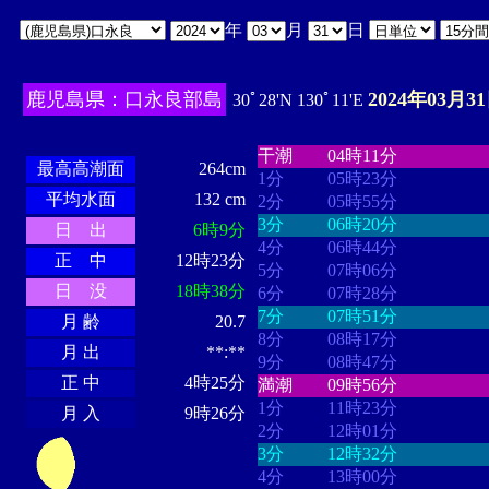
年
月
日
鹿児島県：口永良部島
2024年03月3
30ﾟ28'N 130ﾟ11'E
・・・・
・・・・・・・・
・
・・・・・・
・・・・・・
干潮
04時11分
最高高潮面
264cm
1分
05時23分
平均水面
132 cm
2分
05時55分
3分
06時20分
日 出
6時9分
4分
06時44分
正 中
12時23分
5分
07時06分
日 没
18時38分
6分
07時28分
7分
07時51分
月 齢
20.7
8分
08時17分
月 出
**:**
9分
08時47分
正 中
4時25分
満潮
09時56分
1分
11時23分
月 入
9時26分
2分
12時01分
3分
12時32分
4分
13時00分