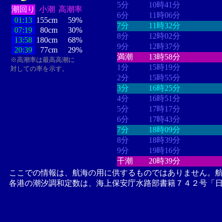
5分
10時41分
潮回り
小潮
高潮率
6分
11時06分
01:13
155cm
59%
7分
11時32分
07:19
80cm
30%
8分
12時02分
13:58
180cm
68%
9分
12時37分
20:39
77cm
29%
満潮
13時58分
※高潮率は最高高潮に
1分
15時19分
対しての率を示す。
2分
15時55分
3分
16時25分
4分
16時51分
5分
17時17分
6分
17時43分
7分
18時09分
8分
18時39分
9分
19時16分
干潮
20時39分
ここでの情報は、航海の用に供するものではありません。
各港の潮汐調和定数は、海上保安庁水路部書籍７４２号「