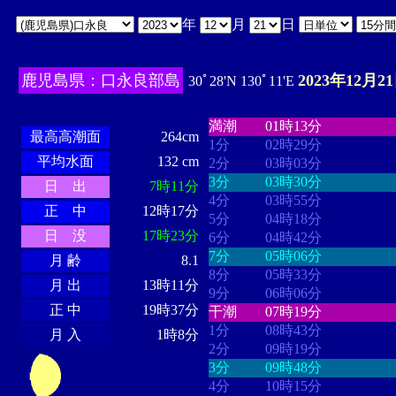
年
月
日
鹿児島県：口永良部島
2023年12月2
30ﾟ28'N 130ﾟ11'E
・・・・
・・・・・・・・
・
・・・・・・
・・・・・・
満潮
01時13分
最高高潮面
264cm
1分
02時29分
平均水面
132 cm
2分
03時03分
3分
03時30分
日 出
7時11分
4分
03時55分
正 中
12時17分
5分
04時18分
日 没
17時23分
6分
04時42分
7分
05時06分
月 齢
8.1
8分
05時33分
月 出
13時11分
9分
06時06分
正 中
19時37分
干潮
07時19分
1分
08時43分
月 入
1時8分
2分
09時19分
3分
09時48分
4分
10時15分