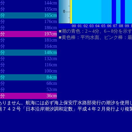
0分
144cm
3分
155cm
6分
165cm
2分
176cm
00
01
02
03
04
05
06
07
08
09
4分
186cm
■潮の青色：2～4分、6～8分を示
4分
197cm
■黄色棒：平均水面、ピンク棒：
9分
181cm
5分
164cm
5分
148cm
2分
132cm
7分
116cm
3分
100cm
9分
84cm
9分
68cm
4分
52cm
5分
36cm
ありません。航海には必ず海上保安庁水路部発行の潮汐を使用
籍７４２号「日本沿岸潮汐調和定数」平成４年２月発行より複