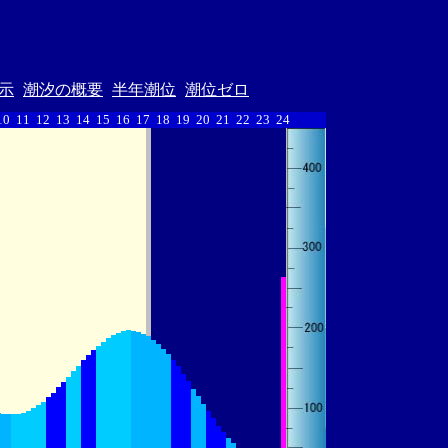
示
潮汐の概要
半年潮位
潮位ゼロ
10
11
12
13
14
15
16
17
18
19
20
21
22
23
24