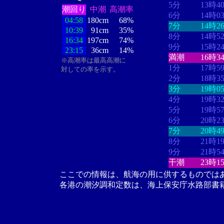
5分
13時4
潮回り
中潮
高潮率
6分
14時0
04:58
180cm
68%
7分
14時2
10:39
91cm
35%
8分
14時5
16:34
197cm
74%
9分
15時2
23:15
36cm
14%
満潮
16時3
※高潮率は最高高潮に
1分
17時5
対しての率を示す。
2分
18時3
3分
19時0
4分
19時3
5分
19時5
6分
20時2
7分
20時4
8分
21時1
9分
21時5
干潮
23時1
ここでの情報は、航海の用に供するものでは
各港の潮汐調和定数は、海上保安庁水路部書