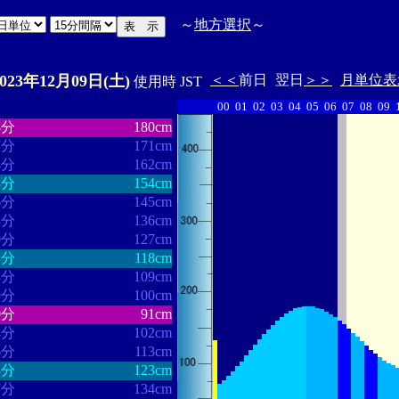
～
地方選択
～
2023年12月09日(土)
＜＜
前日
翌日
＞＞
月単位表
使用時 JST
00
01
02
03
04
05
06
07
08
09
・・・・・・
・・・・・・・
8分
180cm
7分
171cm
8分
162cm
3分
154cm
6分
145cm
8分
136cm
0分
127cm
3分
118cm
8分
109cm
9分
100cm
9分
91cm
4分
102cm
6分
113cm
3分
123cm
7分
134cm