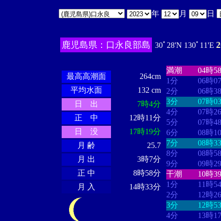
年
月
日
鹿児島県：口永良部島
30ﾟ28'N 130ﾟ11'E
・・・・
・・
・・・・・・
・・・・・・
満潮
04時5
最高高潮面
264cm
1分
06時0
平均水面
132 cm
2分
06時3
3分
07時0
日 出
7時4分
4分
07時2
正 中
12時11分
5分
07時4
日 没
17時19分
6分
08時1
7分
08時3
月 齢
25.7
8分
08時5
月 出
3時7分
9分
09時2
正 中
8時58分
干潮
10時3
1分
11時5
月 入
14時33分
2分
12時2
3分
12時5
4分
13時1