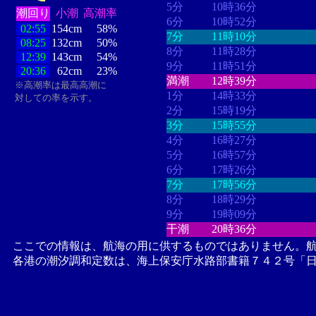
5分
10時36分
潮回り
小潮
高潮率
6分
10時52分
02:55
154cm
58%
7分
11時10分
08:25
132cm
50%
8分
11時28分
12:39
143cm
54%
9分
11時51分
20:36
62cm
23%
満潮
12時39分
※高潮率は最高高潮に
1分
14時33分
対しての率を示す。
2分
15時19分
3分
15時55分
4分
16時27分
5分
16時57分
6分
17時26分
7分
17時56分
8分
18時29分
9分
19時09分
干潮
20時36分
ここでの情報は、航海の用に供するものではありません。
各港の潮汐調和定数は、海上保安庁水路部書籍７４２号「