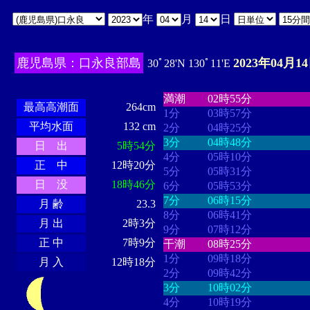
年
月
日
鹿児島県：口永良部島
2023年04月1
30ﾟ28'N 130ﾟ11'E
・・・・
・・・・・・・・
・
・・・・・・
・・・・・・
満潮
02時55分
最高高潮面
264cm
1分
03時57分
平均水面
132 cm
2分
04時25分
3分
04時48分
日 出
5時54分
4分
05時10分
正 中
12時20分
5分
05時31分
日 没
18時46分
6分
05時53分
7分
06時15分
月 齢
23.3
8分
06時41分
月 出
2時3分
9分
07時12分
正 中
7時9分
干潮
08時25分
1分
09時18分
月 入
12時18分
2分
09時42分
3分
10時02分
4分
10時19分