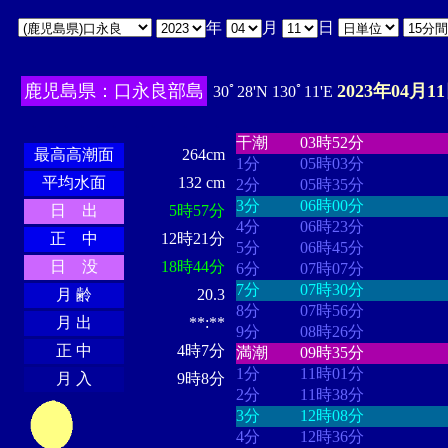
年
月
日
鹿児島県：口永良部島
2023年04月1
30ﾟ28'N 130ﾟ11'E
・・・・
・・・・・・・・
・
・・・・・・
・・・・・・
干潮
03時52分
最高高潮面
264cm
1分
05時03分
平均水面
132 cm
2分
05時35分
3分
06時00分
日 出
5時57分
4分
06時23分
正 中
12時21分
5分
06時45分
日 没
18時44分
6分
07時07分
7分
07時30分
月 齢
20.3
8分
07時56分
月 出
**:**
9分
08時26分
正 中
4時7分
満潮
09時35分
1分
11時01分
月 入
9時8分
2分
11時38分
3分
12時08分
4分
12時36分