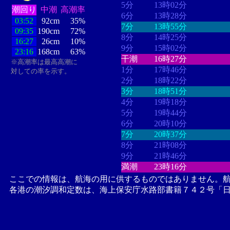
5分
13時02分
潮回り
中潮
高潮率
6分
13時28分
03:52
92cm
35%
7分
13時55分
09:35
190cm
72%
8分
14時25分
16:27
26cm
10%
9分
15時02分
23:16
168cm
63%
干潮
16時27分
※高潮率は最高高潮に
1分
17時46分
対しての率を示す。
2分
18時22分
3分
18時51分
4分
19時18分
5分
19時44分
6分
20時10分
7分
20時37分
8分
21時08分
9分
21時46分
満潮
23時16分
ここでの情報は、航海の用に供するものではありません。
各港の潮汐調和定数は、海上保安庁水路部書籍７４２号「