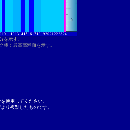
9
10
11
12
13
14
15
16
17
18
19
20
21
22
23
24
8分を示す。
ク棒：最高高潮面を示す。
汐を使用してください。
行より複製したものです。