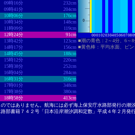
09時16分
232cm
09時41分
204cm
10時06分
176cm
10時34分
148cm
11時09分
119cm
12時24分
91cm
00
01
02
03
04
05
06
07
08
0
■潮の青色：2～4分、6～
13時42分
123cm
■黄色棒：平均水面、ピン
14時17分
156cm
14時45分
188cm
15時12分
220cm
15時38分
252cm
16時04分
284cm
16時31分
316cm
17時01分
348cm
17時38分
380cm
18時58分
413cm
ものではありません。航海には必ず海上保安庁水路部発行の潮
水路部書籍７４２号「日本沿岸潮汐調和定数」平成４年２月発