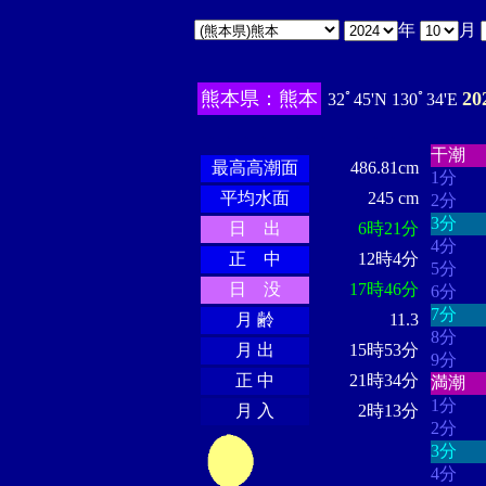
年
月
熊本県：熊本
2
32ﾟ45'N 130ﾟ34'E
・・・
・・・・・・
・・・・・・
干潮
最高高潮面
486.81cm
1分
平均水面
245 cm
2分
3分
日 出
6時21分
4分
正 中
12時4分
5分
日 没
17時46分
6分
7分
月 齢
11.3
8分
月 出
15時53分
9分
正 中
21時34分
満潮
1分
月 入
2時13分
2分
3分
4分