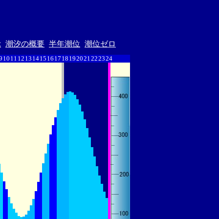
示
潮汐の概要
半年潮位
潮位ゼロ
9
10
11
12
13
14
15
16
17
18
19
20
21
22
23
24