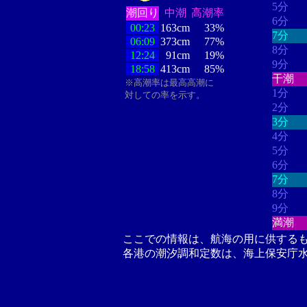
5分
潮回り
中潮
高潮率
6分
00:23
163cm
33%
7分
06:09
373cm
77%
8分
12:24
91cm
19%
9分
18:58
413cm
85%
干潮
※高潮率は最高高潮に
1分
対しての率を示す。
2分
3分
4分
5分
6分
7分
8分
9分
満潮
ここでの情報は、航海の用に供する
各港の潮汐調和定数は、海上保安庁