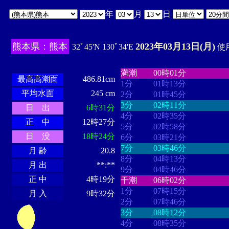
年
月
日
熊本県：熊本
2023年03月13日(月)
32ﾟ45'N 130ﾟ34'E
使用
・・・・
・・・・・・・・
・
・・・・・・
・・・・・・
満潮
00時01分
最高高潮面
486.81cm
1分
01時13分
平均水面
245 cm
2分
01時45分
3分
02時11分
日 出
6時31分
4分
02時35分
正 中
12時27分
5分
02時58分
日 没
18時24分
6分
03時21分
7分
03時46分
月 齢
20.8
8分
04時13分
月 出
**:**
9分
04時46分
正 中
4時19分
干潮
06時02分
1分
07時15分
月 入
9時32分
2分
07時46分
3分
08時12分
4分
08時35分