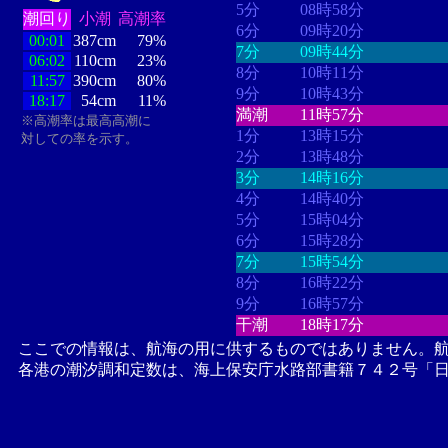
5分
08時58分
潮回り
小潮
高潮率
6分
09時20分
00:01
387cm
79%
7分
09時44分
06:02
110cm
23%
8分
10時11分
11:57
390cm
80%
9分
10時43分
18:17
54cm
11%
満潮
11時57分
※高潮率は最高高潮に
1分
13時15分
対しての率を示す。
2分
13時48分
3分
14時16分
4分
14時40分
5分
15時04分
6分
15時28分
7分
15時54分
8分
16時22分
9分
16時57分
干潮
18時17分
ここでの情報は、航海の用に供するものではありません。
各港の潮汐調和定数は、海上保安庁水路部書籍７４２号「