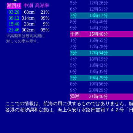
5分
12時26分
潮回り
中潮
高潮率
6分
12時51分
03:20
68cm
21%
7分
13時17分
09:12
314cm
99%
8分
13時46分
15:40
28cm
9%
9分
14時21分
21:46
302cm
95%
干潮
15時40分
※高潮率は最高高潮に
1分
16時55分
対しての率を示す。
2分
17時28分
3分
17時54分
4分
18時19分
5分
18時42分
6分
19時05分
7分
19時29分
8分
19時56分
9分
20時29分
満潮
21時46分
ここでの情報は、航海の用に供するものではありません。
各港の潮汐調和定数は、海上保安庁水路部書籍７４２号「