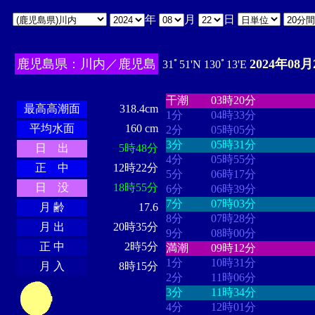
年
月
日
鹿児島県：川内／鹿児島
2024年08月
31ﾟ51'N 130ﾟ13'E
・・・・
・・・・・・・・
・
・・・・・・
・・・・・・
干潮
03時20分
最高高潮面
318.4cm
1分
04時33分
平均水面
160 cm
2分
05時05分
3分
05時31分
日 出
5時48分
4分
05時55分
正 中
12時22分
5分
06時17分
日 没
18時55分
6分
06時39分
7分
07時03分
月 齢
17.6
8分
07時28分
月 出
20時35分
9分
08時00分
正 中
2時5分
満潮
09時12分
1分
10時31分
月 入
8時15分
2分
11時06分
3分
11時34分
4分
12時01分