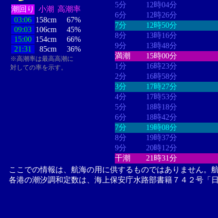
5分
12時04分
潮回り
小潮
高潮率
6分
12時26分
03:06
158cm
67%
7分
12時50分
09:03
106cm
45%
8分
13時16分
15:00
154cm
66%
9分
13時48分
21:31
85cm
36%
満潮
15時00分
※高潮率は最高高潮に
1分
16時23分
対しての率を示す。
2分
16時58分
3分
17時27分
4分
17時53分
5分
18時18分
6分
18時42分
7分
19時08分
8分
19時37分
9分
20時12分
干潮
21時31分
ここでの情報は、航海の用に供するものではありません。
各港の潮汐調和定数は、海上保安庁水路部書籍７４２号「