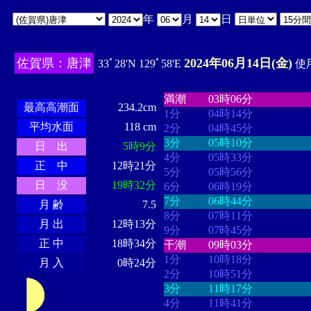
年
月
日
佐賀県：唐津
2024年06月14日(金)
33ﾟ28'N 129ﾟ58'E
使用
・・・・
・・・・・・・・
・
・・・・・・
・・・・・・
満潮
03時06分
最高高潮面
234.2cm
1分
04時14分
平均水面
118 cm
2分
04時45分
3分
05時10分
日 出
5時9分
4分
05時33分
正 中
12時21分
5分
05時56分
日 没
19時32分
6分
06時19分
7分
06時44分
月 齢
7.5
8分
07時11分
月 出
12時13分
9分
07時45分
正 中
18時34分
干潮
09時03分
1分
10時18分
月 入
0時24分
2分
10時51分
3分
11時17分
4分
11時41分