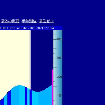
潮汐の概要
半年潮位
潮位ゼロ
9
10
11
12
13
14
15
16
17
18
19
20
21
22
23
24