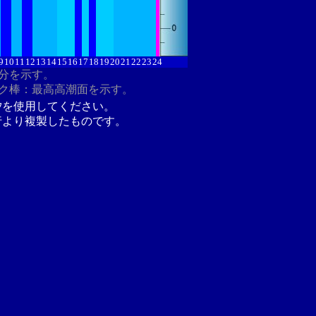
9
10
11
12
13
14
15
16
17
18
19
20
21
22
23
24
8分を示す。
ク棒：最高高潮面を示す。
汐を使用してください。
行より複製したものです。