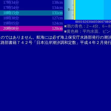
17時34分
138cm
17時54分
134cm
18時15分
131cm
18時38分
127cm
00
01
02
03
04
05
06
07
08
0
19時05分
124cm
■潮の青色：2～4分、6～
20時08分
120cm
■黄色棒：平均水面、ピン
ものではありません。航海には必ず海上保安庁水路部発行の潮
水路部書籍７４２号「日本沿岸潮汐調和定数」平成４年２月発