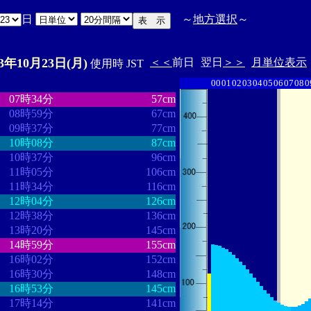
日
～
地方選択
～
23年10月23日(月)
＜＜
前日
翌日
＞＞
月単位表示
使用時 JST
00
01
02
03
04
05
06
07
08
0
・
・・・・・・・・
・・・・・・・
07時34分
57cm
08時59分
67cm
09時37分
77cm
10時08分
87cm
10時37分
96cm
11時05分
106cm
11時34分
116cm
12時04分
126cm
12時38分
136cm
13時20分
145cm
14時59分
155cm
16時02分
152cm
16時30分
148cm
16時53分
145cm
17時14分
141cm