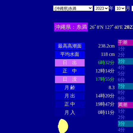
年
月
沖縄県：糸満
20
26ﾟ8'N 127ﾟ40'E
・・・
・・・・・・
・・・・・・
干潮
最高高潮面
238.2cm
1分
平均水面
118 cm
2分
3分
日 出
6時32分
4分
正 中
12時14分
5分
日 没
17時55分
6分
7分
月 齢
8.3
8分
月 出
14時20分
9分
正 中
19時47分
満潮
1分
月 入
0時11分
2分
3分
4分