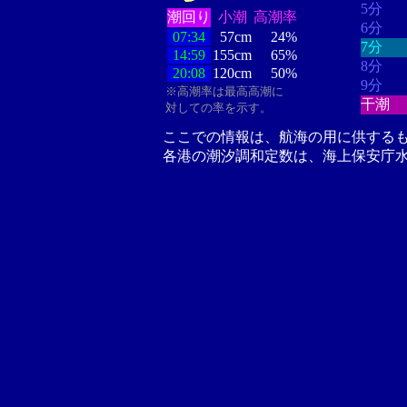
5分
潮回り
小潮
高潮率
6分
07:34
57cm
24%
7分
14:59
155cm
65%
8分
20:08
120cm
50%
9分
※高潮率は最高高潮に
干潮
対しての率を示す。
ここでの情報は、航海の用に供する
各港の潮汐調和定数は、海上保安庁