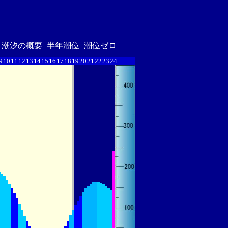
潮汐の概要
半年潮位
潮位ゼロ
9
10
11
12
13
14
15
16
17
18
19
20
21
22
23
24