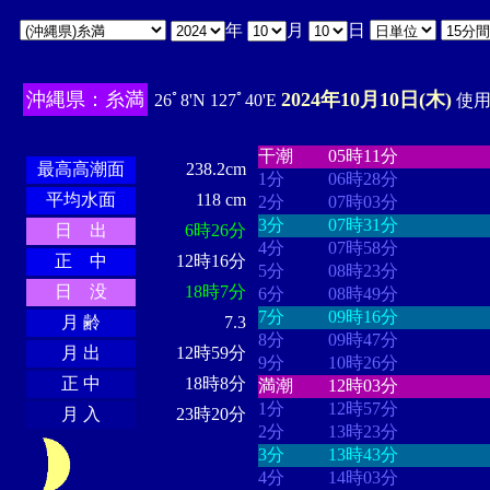
年
月
日
沖縄県：糸満
2024年10月10日(木)
26ﾟ8'N 127ﾟ40'E
使用時
・・・・
・・・・・・・・
・
・・・・・・
・・・・・・
干潮
05時11分
最高高潮面
238.2cm
1分
06時28分
平均水面
118 cm
2分
07時03分
3分
07時31分
日 出
6時26分
4分
07時58分
正 中
12時16分
5分
08時23分
日 没
18時7分
6分
08時49分
7分
09時16分
月 齢
7.3
8分
09時47分
月 出
12時59分
9分
10時26分
正 中
18時8分
満潮
12時03分
1分
12時57分
月 入
23時20分
2分
13時23分
3分
13時43分
4分
14時03分