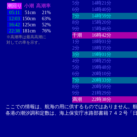
5分
14時21分
潮回り
小潮
高潮率
6分
14時40分
05:11
51cm
21%
7分
14時59分
12:03
150cm
63%
8分
15時20分
16:42
125cm
52%
9分
15時46分
22:38
181cm
76%
干潮
16時42分
※高潮率は最高高潮に
1分
18時01分
対しての率を示す。
2分
18時35分
3分
19時01分
4分
19時25分
5分
19時48分
6分
20時10分
7分
20時33分
8分
20時59分
9分
21時29分
満潮
22時38分
ここでの情報は、航海の用に供するものではありません。
各港の潮汐調和定数は、海上保安庁水路部書籍７４２号「