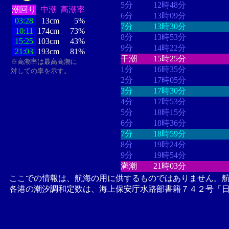
5分
12時48分
潮回り
中潮
高潮率
6分
13時09分
03:28
13cm
5%
7分
13時30分
10:11
174cm
73%
8分
13時53分
15:25
103cm
43%
9分
14時22分
21:03
193cm
81%
干潮
15時25分
※高潮率は最高高潮に
1分
16時35分
対しての率を示す。
2分
17時05分
3分
17時30分
4分
17時53分
5分
18時15分
6分
18時36分
7分
18時59分
8分
19時24分
9分
19時54分
満潮
21時03分
ここでの情報は、航海の用に供するものではありません。
各港の潮汐調和定数は、海上保安庁水路部書籍７４２号「