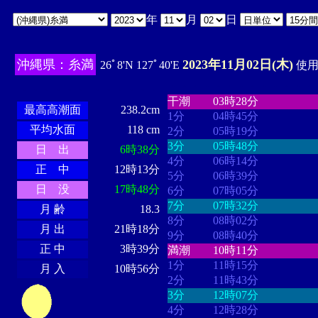
年
月
日
沖縄県：糸満
2023年11月02日(木)
26ﾟ8'N 127ﾟ40'E
使用時
・・・・
・・・・・・・・
・
・・・・・・
・・・・・・
干潮
03時28分
最高高潮面
238.2cm
1分
04時45分
平均水面
118 cm
2分
05時19分
3分
05時48分
日 出
6時38分
4分
06時14分
正 中
12時13分
5分
06時39分
日 没
17時48分
6分
07時05分
7分
07時32分
月 齢
18.3
8分
08時02分
月 出
21時18分
9分
08時40分
正 中
3時39分
満潮
10時11分
1分
11時15分
月 入
10時56分
2分
11時43分
3分
12時07分
4分
12時28分